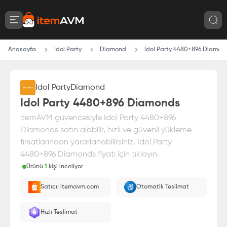
Anasayfa
Idol Party
Diamond
Idol Party 4480+896 Diamon
Idol Party
Diamond
Idol Party 4480+896 Diamonds
itemAVM güvencesiyle Idol Party 4480+896
Diamonds satın alabilir, hızlı ve güvenli yükleme
fırsatlarından yararlanabilirsiniz. Idol Party
4480+896 Diamonds fiyatı için tıklayın.
Ürünü
1
kişi inceliyor
Paranız
%100 itemAVM
güvencesi altındadır
Satıcı: itemavm.com
Otomatik Teslimat
E-Pin olarak yüklenir.
Hızlı Teslimat