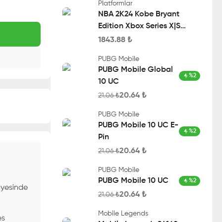
Platformlar
NBA 2K24 Kobe Bryant
Edition Xbox Series X|S
Account
1843.88
₺
PUBG Mobile
PUBG Mobile Global
%
2
10 UC
20.64
₺
21.06
₺
PUBG Mobile
PUBG Mobile 10 UC E-
%
2
Pin
20.64
₺
21.06
₺
PUBG Mobile
PUBG Mobile 10 UC
%
2
sayesinde
20.64
₺
21.06
₺
Mobile Legends
es