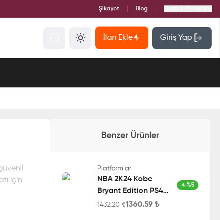
Şikayet
Blog
Destek Merkezi
İlan Ekle
Giriş Yap
Benzer Ürünler
güvenli
Platformlar
NBA 2K24 Kobe
tı için
%
5
Bryant Edition PS4
Account
1360.59
₺
1432.20
₺