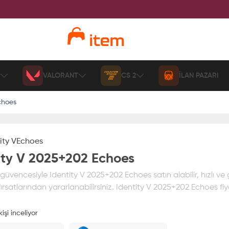
VALORANT
CS 2
İLAN PAZARI
choes
ity V
Echoes
ity V 2025+202 Echoes
üvencesiyle Identity V 2025+202 Echoes satın alabilir, hızlı ve 
ırsatlarından yararlanabilirsiniz. Identity V 2025+202 Echoes fiya
işi inceliyor
ız
%100 itemAVM
güvencesi altındadır