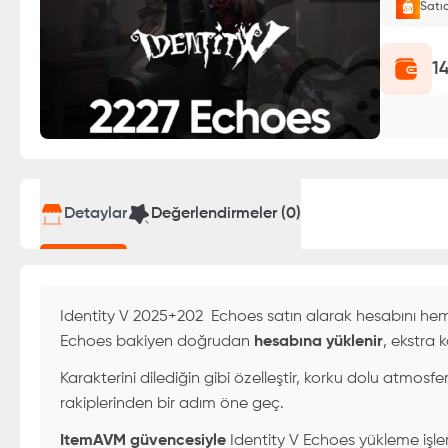
Satı
Oyuncu
1
Detaylar
Değerlendirmeler (
0
)
Identity V 2025+202 Echoes satın alarak hesabını hem
Echoes bakiyen doğrudan
hesabına yüklenir
, ekstra 
Karakterini dilediğin gibi özelleştir, korku dolu atmosferi
rakiplerinden bir adım öne geç.
ItemAVM güvencesiyle
Identity V Echoes yükleme işlem