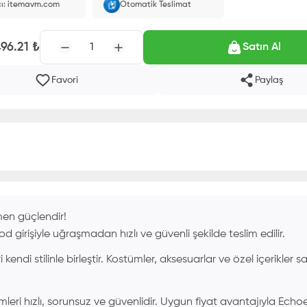
cı: itemavm.com
Otomatik Teslimat
 ID'nize yüklenir.
496.21
₺
1
Satın Al
Favori
Paylaş
en güçlendir!
kod girişiyle uğraşmadan hızlı ve güvenli şekilde teslim edilir.
 kendi stilinle birleştir. Kostümler, aksesuarlar ve özel içerikler 
leri hızlı, sorunsuz ve güvenlidir. Uygun fiyat avantajıyla Echo