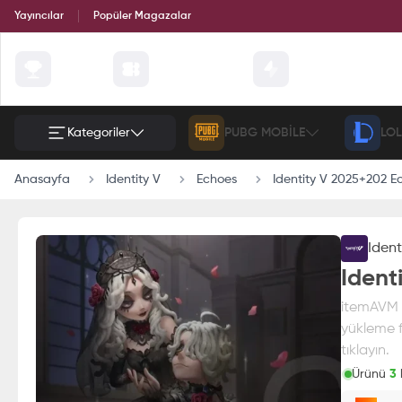
Yayıncılar
Popüler Magazalar
Çekilişler
Günün Fırsatları
Etkinlik
Kategoriler
PUBG MOBILE
LOL
Anasayfa
Identity V
Echoes
Identity V 2025+202 E
Ident
Ident
itemAVM g
yükleme f
tıklayın.
Ürünü
3
k
Paran