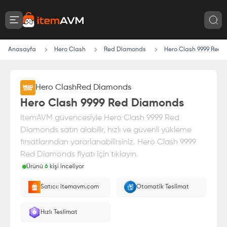
Anasayfa
Hero Clash
Red Diamonds
Hero Clash 9999 Red
Hero Clash
Red Diamonds
Hero Clash 9999 Red Diamonds
itemAVM güvencesiyle Hero Clash 9999 Red
Diamonds satın alabilir, hızlı ve güvenli yükleme
fırsatlarından yararlanabilirsiniz. Hero Clash 9999
Red Diamonds fiyatı için tıklayın.
Ürünü
6
kişi inceliyor
Paranız
%100 itemAVM
güvencesi altındadır
Satıcı: itemavm.com
Otomatik Teslimat
E-Pin olarak yüklenir.
Hızlı Teslimat