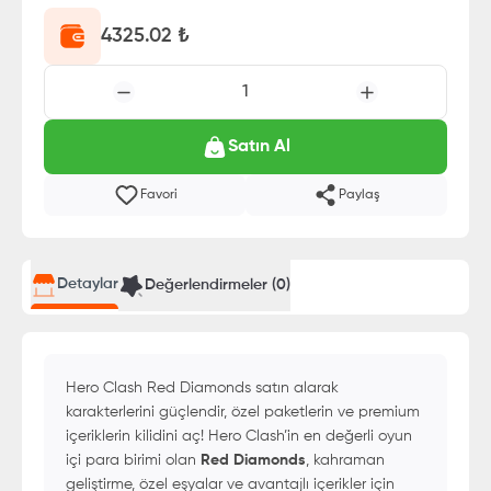
4325.02
₺
1
Satın Al
Favori
Paylaş
Detaylar
Değerlendirmeler (
0
)
Hero Clash Red Diamonds satın alarak
karakterlerini güçlendir, özel paketlerin ve premium
içeriklerin kilidini aç! Hero Clash’in en değerli oyun
içi para birimi olan
Red Diamonds
, kahraman
geliştirme, özel eşyalar ve avantajlı içerikler için