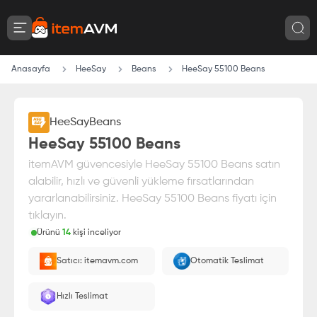
Anasayfa
HeeSay
Beans
HeeSay 55100 Beans
HeeSay
Beans
HeeSay 55100 Beans
itemAVM güvencesiyle HeeSay 55100 Beans satın
alabilir, hızlı ve güvenli yükleme fırsatlarından
yararlanabilirsiniz. HeeSay 55100 Beans fiyatı için
tıklayın.
Ürünü
14
kişi inceliyor
Paranız
%100 itemAVM
güvencesi altındadır
Satıcı: itemavm.com
Otomatik Teslimat
E-Pin olarak yüklenir.
Hızlı Teslimat