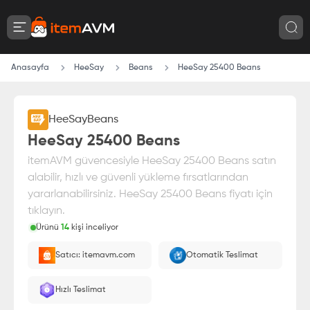
Anasayfa
HeeSay
Beans
HeeSay 25400 Beans
HeeSay
Beans
HeeSay 25400 Beans
itemAVM güvencesiyle HeeSay 25400 Beans satın
alabilir, hızlı ve güvenli yükleme fırsatlarından
yararlanabilirsiniz. HeeSay 25400 Beans fiyatı için
tıklayın.
Ürünü
14
kişi inceliyor
Paranız
%100 itemAVM
güvencesi altındadır
Satıcı: itemavm.com
Otomatik Teslimat
E-Pin olarak yüklenir.
Hızlı Teslimat