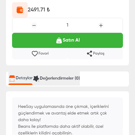
2491.71
₺
1
Satın Al
Favori
Paylaş
Detaylar
Değerlendirmeler (
0
)
HeeSay uygulamasında öne çıkmak, içeriklerini
güçlendirmek ve avantaj elde etmek artık çok
daha kolay!
Beans ile platformda daha aktif olabilir, özel
özelliklerin kilidini açabilirsin.