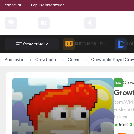
Yayıncılar
Popüler Magazalar
Çekilişler
Günün Fırsatları
Etkinlik
Kategoriler
PUBG MOBILE
LOL
Anasayfa
Growtopia
Gems
Growtopia Royal Grow
Grow
Growt
itemAVM g
yükleme f
tıklayın.
Ürünü
3
k
Paran