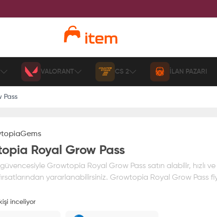
VALORANT
CS 2
İLAN PAZARI
 Pass
topia
Gems
opia Royal Grow Pass
üvencesiyle Growtopia Royal Grow Pass satın alabilir, hızlı ve
ırsatlarından yararlanabilirsiniz. Growtopia Royal Grow Pass fiy
işi inceliyor
ız
%100 itemAVM
güvencesi altındadır