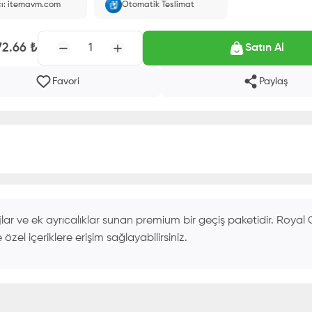
cı: itemavm.com
Otomatik Teslimat
 ID'nize yüklenir.
72.66
₺
1
Satın Al
Favori
Paylaş
r ve ek ayrıcalıklar sunan premium bir geçiş paketidir. Royal
 özel içeriklere erişim sağlayabilirsiniz.