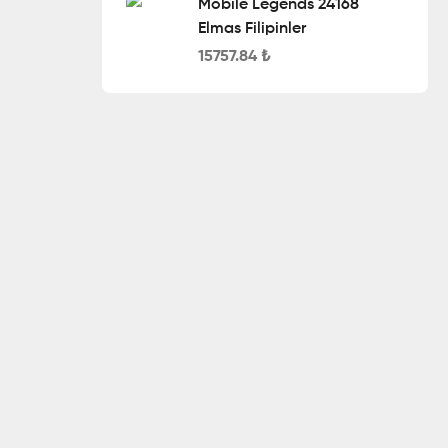
Mobile Legends 24168
Elmas Filipinler
15757.84
₺