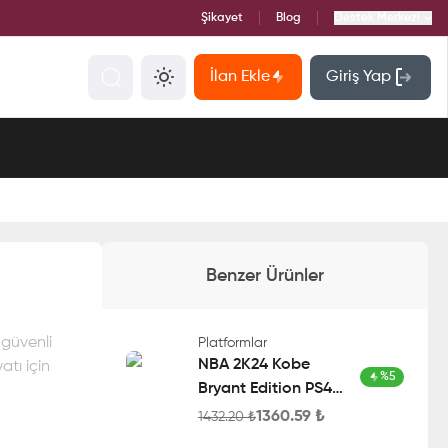
Şikayet
Blog
Destek Merkezi
İlan Ekle
Giriş Yap
Benzer Ürünler
 güvenli
Platformlar
NBA 2K24 Kobe
atı için
%
5
Bryant Edition PS4
Account
1360.59
₺
1432.20
₺