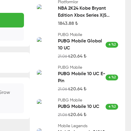
Platformlar
NBA 2K24 Kobe Bryant
Edition Xbox Series X|S
Account
1843.88
₺
PUBG Mobile
PUBG Mobile Global
%
2
10 UC
20.64
₺
21.06
₺
PUBG Mobile
PUBG Mobile 10 UC E-
%
2
Pin
20.64
₺
21.06
₺
 Grow
PUBG Mobile
PUBG Mobile 10 UC
%
2
20.64
₺
21.06
₺
Mobile Legends