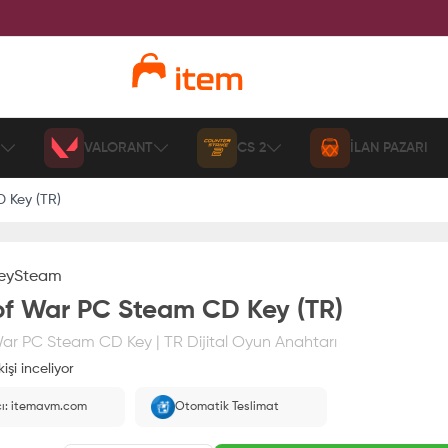
VALORANT
CS 2
İLAN PAZARI
 Key (TR)
ey
Steam
f War PC Steam CD Key (TR)
ar PC Steam CD Key | TR Dijital Oyun Anahtarı
işi inceliyor
ız
%100 itemAVM
güvencesi altındadır
cı: itemavm.com
Otomatik Teslimat
larak yüklenir.