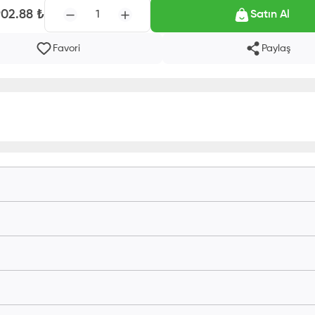
902.88
₺
1
Satın Al
Favori
Paylaş