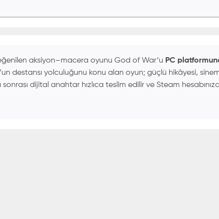
beğenilen aksiyon–macera oyunu God of War’u
PC platformu
’un destansı yolculuğunu konu alan oyun; güçlü hikâyesi, sine
sonrası dijital anahtar hızlıca teslim edilir ve Steam hesabınıza