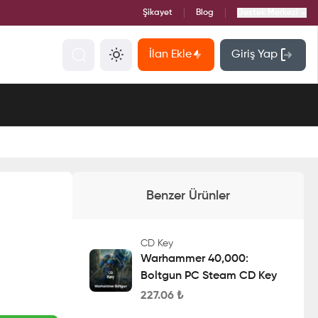
Şikayet
Blog
Destek Merkezi
İlan Ekle
Giriş Yap
Benzer Ürünler
CD Key
Warhammer 40,000:
Boltgun PC Steam CD Key
227.06
₺