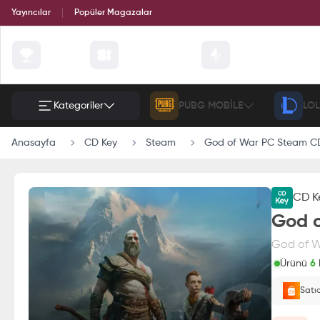
Yayıncılar
Popüler Magazalar
Çekilişler
Günün Fırsatları
Etkinlik
Kategoriler
PUBG MOBILE
LOL
Anasayfa
CD Key
Steam
God of War PC Steam CD
CD K
God o
God of W
Ürünü
6
k
Paran
Satı
E-Pin o