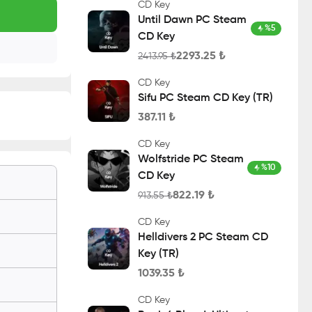
CD Key
Until Dawn PC Steam
%
5
CD Key
2293.25
₺
2413.95
₺
CD Key
Sifu PC Steam CD Key (TR)
387.11
₺
CD Key
Wolfstride PC Steam
%
10
CD Key
822.19
₺
913.55
₺
CD Key
Helldivers 2 PC Steam CD
Key (TR)
1039.35
₺
CD Key