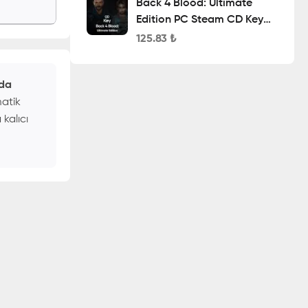
Back 4 Blood: Ultimate
Edition PC Steam CD Key
(MENA)
125.83
₺
nda
matik
 kalıcı