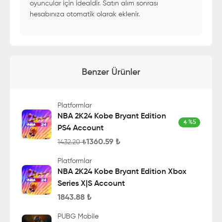
oyuncular için idealdir. Satın alım sonrası
hesabınıza otomatik olarak eklenir.
Benzer Ürünler
Platformlar
NBA 2K24 Kobe Bryant Edition
%
5
PS4 Account
1360.59
₺
1432.20
₺
Platformlar
NBA 2K24 Kobe Bryant Edition Xbox
Series X|S Account
1843.88
₺
PUBG Mobile