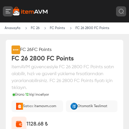
Anasayfa
FC 26
FC Points
FC 26 2800 FC Points
FC 26
FC Points
FC 26 2800 FC Points
itemAVM güvencesiyle FC 26 2800 FC Points satın
alabilir, hızlı ve güvenli yükleme fırsatlarından
yararlanabilirsiniz. FC 26 2800 FC Points fiyatı için
tıklayın.
Ürünü
12
kişi inceliyor
Paranız
%100 itemAVM
güvencesi altındadır
Satıcı: itemavm.com
Otomatik Teslimat
E-Pin olarak yüklenir.
1128.68
₺