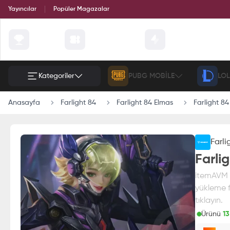
Yayıncılar
Popüler Magazalar
Çekilişler
Günün Fırsatları
Etkinlik
Kategoriler
PUBG MOBILE
LOL
Anasayfa
Farlight 84
Farlight 84 Elmas
Farlight 8
Farli
Farli
itemAVM g
yükleme fı
tıklayın.
Ürünü
13
Paran