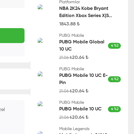
Platformlar
NBA 2K24 Kobe Bryant
Edition Xbox Series X|S
Account
1843.88
₺
PUBG Mobile
PUBG Mobile Global
%
2
10 UC
20.64
₺
21.06
₺
PUBG Mobile
PUBG Mobile 10 UC E-
%
2
Pin
20.64
₺
21.06
₺
PUBG Mobile
PUBG Mobile 10 UC
zel
%
2
20.64
₺
21.06
₺
Mobile Legends