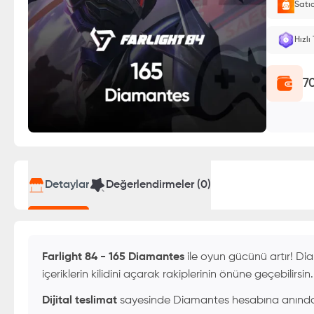
Satı
E-Pin o
Hızlı
7
Detaylar
Değerlendirmeler (
0
)
Farlight 84 - 165 Diamantes
ile oyun gücünü artır! Diama
içeriklerin kilidini açarak rakiplerinin önüne geçebilirsin
Dijital teslimat
sayesinde Diamantes hesabına anında