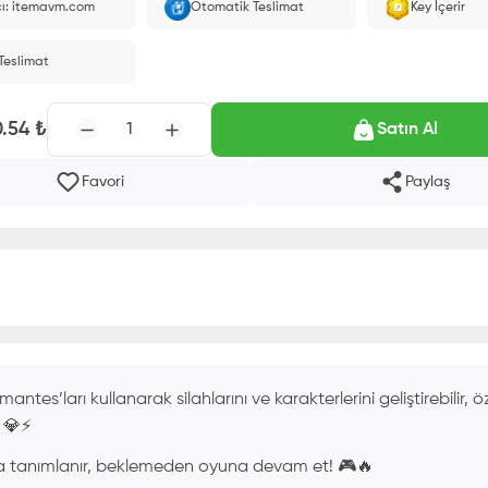
cı: itemavm.com
Otomatik Teslimat
Key İçerir
larak yüklenir.
 Teslimat
0.54
₺
1
Satın Al
Favori
Paylaş
ntes’ları kullanarak silahlarını ve karakterlerini geliştirebilir, ö
. 💎⚡
 tanımlanır, beklemeden oyuna devam et! 🎮🔥