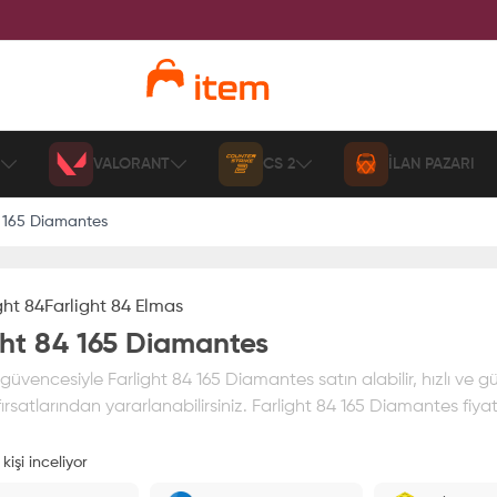
VALORANT
CS 2
İLAN PAZARI
4 165 Diamantes
ght 84
Farlight 84 Elmas
ght 84 165 Diamantes
üvencesiyle Farlight 84 165 Diamantes satın alabilir, hızlı ve gü
rsatlarından yararlanabilirsiniz. Farlight 84 165 Diamantes fiyatı
kişi inceliyor
ız
%100 itemAVM
güvencesi altındadır