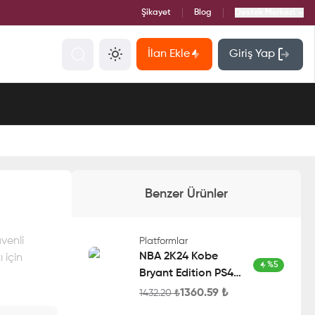
Şikayet
Blog
Destek Merkezi
İlan Ekle
Giriş Yap
Benzer Ürünler
venli
Platformlar
NBA 2K24 Kobe
 için
%
5
Bryant Edition PS4
Account
1360.59
₺
1432.20
₺