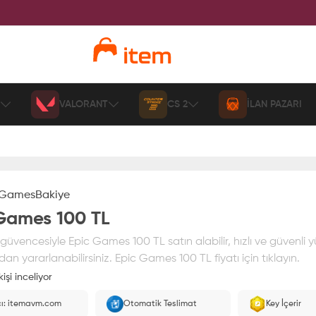
VALORANT
CS 2
İLAN PAZARI
 Games
Bakiye
Games 100 TL
üvencesiyle Epic Games 100 TL satın alabilir, hızlı ve güvenli 
ndan yararlanabilirsiniz. Epic Games 100 TL fiyatı için tıklayın.
işi inceliyor
ız
%100 itemAVM
güvencesi altındadır
cı: itemavm.com
Otomatik Teslimat
Key İçerir
larak yüklenir.