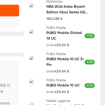
Platformlar
NBA 2K24 Kobe Bryant
r
Edition Xbox Series X|S
Account
1843.88
₺
PUBG Mobile
PUBG Mobile Global
%
2
10 UC
20.64
₺
21.06
₺
PUBG Mobile
PUBG Mobile 10 UC E-
%
2
Pin
20.64
₺
21.06
₺
PUBG Mobile
PUBG Mobile 10 UC
 100 TL
%
2
ze
20.64
₺
21.06
₺
Mobile Legends
bınıza