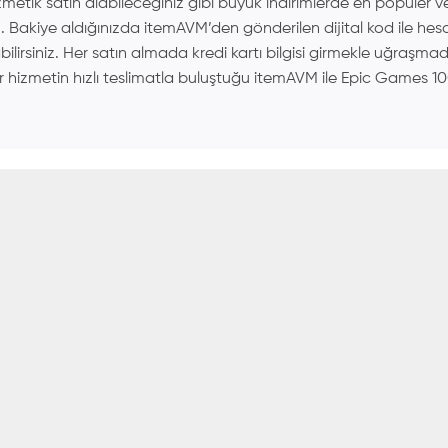
ozmetik satın alabileceğiniz gibi büyük indirimlerde en popüler 
niz. Bakiye aldığınızda itemAVM’den gönderilen dijital kod ile he
ilirsiniz. Her satın almada kredi kartı bilgisi girmekle uğraşma
nilir hizmetin hızlı teslimatla buluştuğu itemAVM ile Epic Games 1