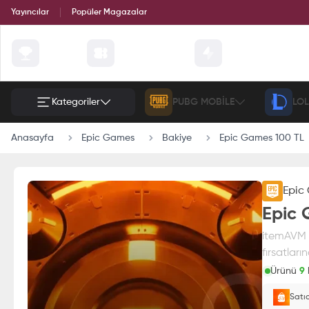
Yayıncılar
Popüler Magazalar
Çekilişler
Günün Fırsatları
Etkinlik
Kategoriler
PUBG MOBILE
LOL
Anasayfa
Epic Games
Bakiye
Epic Games 100 TL
Epic
Epic 
itemAVM g
fırsatları
Ürünü
9
k
Paran
Satı
E-Pin o