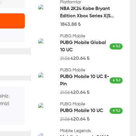
Platformlar
t
NBA 2K24 Kobe Bryant
Edition Xbox Series X|S
r
Account
1843.88
₺
PUBG Mobile
PUBG Mobile Global
%
2
10 UC
20.64
₺
21.06
₺
PUBG Mobile
PUBG Mobile 10 UC E-
%
2
Pin
20.64
₺
21.06
₺
iniz.
inizi
PUBG Mobile
PUBG Mobile 10 UC
%
2
20.64
₺
21.06
₺
Mobile Legends