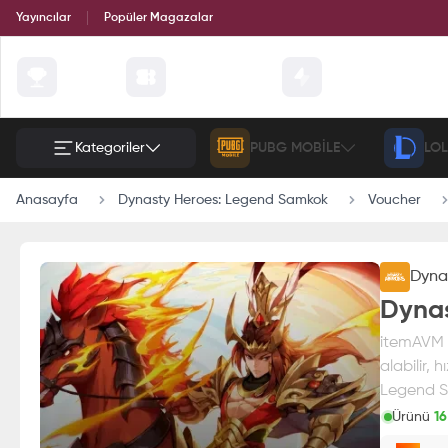
Yayıncılar
Popüler Magazalar
Çekilişler
Günün Fırsatları
Etkinlik
Kategoriler
PUBG MOBILE
LOL
Anasayfa
Dynasty Heroes: Legend Samkok
Voucher
Dyna
Dynas
itemAVM 
alabilir, 
Legend Sa
Ürünü
16
Paran