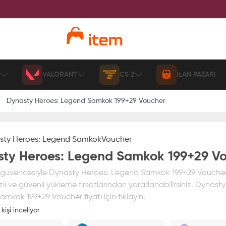
VALORANT
CS 2
İLAN PAZARI
Dynasty Heroes: Legend Samkok 199+29 Voucher
sty Heroes: Legend Samkok
Voucher
ty Heroes: Legend Samkok 199+29 V
güvencesiyle Dynasty Heroes: Legend Samkok 199+29 Voucher
hızlı ve güvenli yükleme fırsatlarından yararlanabilirsiniz. Dynast
mkok 199+29 Voucher fiyatı için tıklayın.
kişi inceliyor
ız
%100 itemAVM
güvencesi altındadır