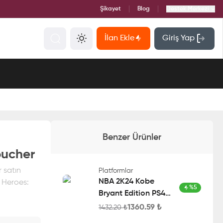
Şikayet
Blog
Destek Merkezi
İlan Ekle
Giriş Yap
Benzer Ürünler
oucher
 satın
Platformlar
NBA 2K24 Kobe
y Heroes:
%
5
Bryant Edition PS4
Account
1360.59
₺
1432.20
₺