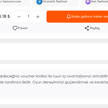
cı: itemavm.com
Otomatik Teslimat
Hızlı Teslima
larak yüklenir.
8.18
₺
1
Stoka gelince haber ve
Favori
Paylaş
eğiniz voucher kodları ile oyun içi avantajlarınızı artırabilirs
rede tarafınıza iletilir. Oyun deneyiminizi güçlendirmek ve karakter