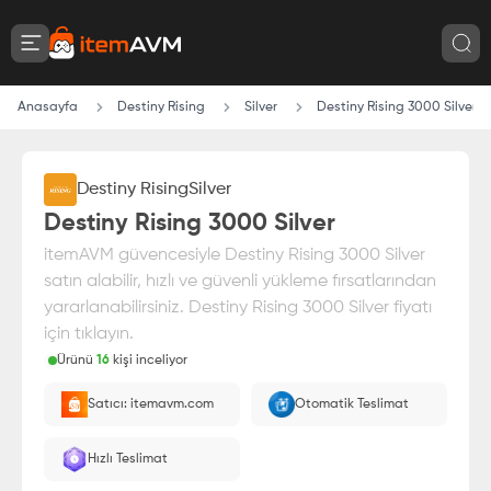
Anasayfa
Destiny Rising
Silver
Destiny Rising 3000 Silver
Destiny Rising
Silver
Destiny Rising 3000 Silver
itemAVM güvencesiyle Destiny Rising 3000 Silver
satın alabilir, hızlı ve güvenli yükleme fırsatlarından
yararlanabilirsiniz. Destiny Rising 3000 Silver fiyatı
için tıklayın.
Ürünü
16
kişi inceliyor
Paranız
%100 itemAVM
güvencesi altındadır
Satıcı: itemavm.com
Otomatik Teslimat
Oyuncu ID'nize yüklenir.
Hızlı Teslimat