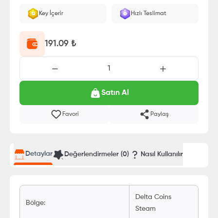
Key İçerir
Hızlı Teslimat
191.09
₺
1
Satın Al
Favori
Paylaş
Detaylar
Değerlendirmeler (
0
)
Nasıl Kullanılır
Delta Coins
Bölge
:
Steam