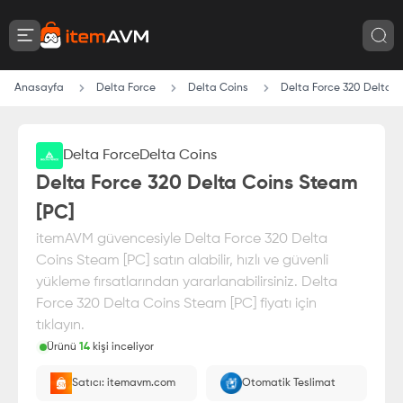
Anasayfa
Delta Force
Delta Coins
Delta Force 320 Delta C
Delta Force
Delta Coins
Delta Force 320 Delta Coins Steam
[PC]
itemAVM güvencesiyle Delta Force 320 Delta
Coins Steam [PC] satın alabilir, hızlı ve güvenli
yükleme fırsatlarından yararlanabilirsiniz. Delta
Force 320 Delta Coins Steam [PC] fiyatı için
tıklayın.
Ürünü
14
kişi inceliyor
Paranız
%100 itemAVM
güvencesi altındadır
Satıcı: itemavm.com
Otomatik Teslimat
E-Pin olarak yüklenir.