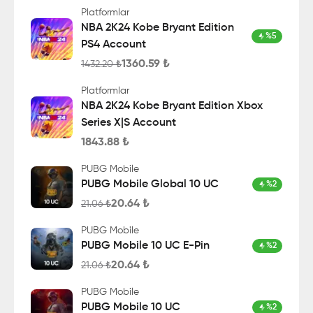
Platformlar
NBA 2K24 Kobe Bryant Edition
%
5
PS4 Account
1360.59
₺
1432.20
₺
Platformlar
NBA 2K24 Kobe Bryant Edition Xbox
Series X|S Account
1843.88
₺
PUBG Mobile
PUBG Mobile Global 10 UC
%
2
20.64
₺
21.06
₺
PUBG Mobile
PUBG Mobile 10 UC E-Pin
%
2
20.64
₺
21.06
₺
PUBG Mobile
PUBG Mobile 10 UC
%
2