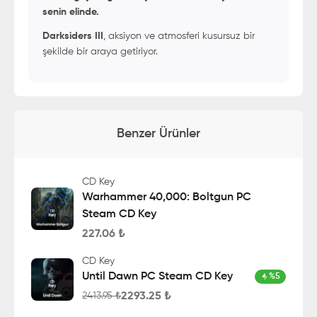
senin elinde.
Darksiders III
, aksiyon ve atmosferi kusursuz bir
şekilde bir araya getiriyor.
Benzer Ürünler
CD Key
Warhammer 40,000: Boltgun PC
Steam CD Key
227.06
₺
CD Key
Until Dawn PC Steam CD Key
%
5
2293.25
₺
2413.95
₺