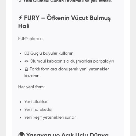
⚔️
Yedi Ölümcül Günah’ı avlamak ve yok etmek.
⚡ FURY – Öfkenin Vücut Bulmuş
Hali
FURY olarak:
🧙‍♀️ Güçlü büyüler kullanın
🪢 Ölümcül kırbacınızla düşmanları parçalayın
🔮 Farklı formlara dönüşerek yeni yetenekler
kazanın
Her yeni form:
Yeni silahlar
Yeni hareketler
Yeni keşif yetenekleri sunar
🌍 Yaşayan ve Açık Uçlu Dünya