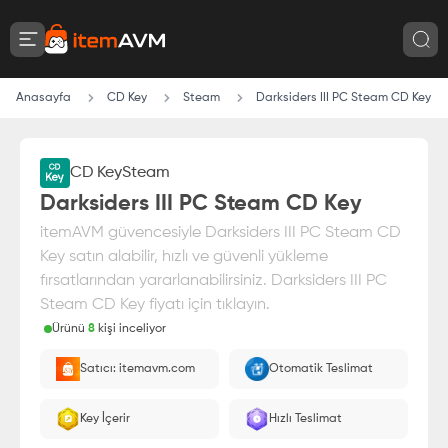
Anasayfa
CD Key
Steam
Darksiders III PC Steam CD Key
CD Key
Steam
%
10
İndirim
Darksiders III PC Steam CD Key
itemAVM güvencesiyle Darksiders III PC Steam CD
Key satın alabilir, hızlı ve güvenli yükleme
fırsatlarından yararlanabilirsiniz. Darksiders III PC
Steam CD Key fiyatı için tıklayın.
Ürünü
8
kişi inceliyor
Bu ürünü satın alarak
77.00
₺
tasarruf edin
Satıcı: itemavm.com
Otomatik Teslimat
Paranız
%100 itemAVM
güvencesi altındadır
E-Pin olarak yüklenir.
Key İçerir
Hızlı Teslimat