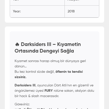
Year
:
2018
🔥 Darksiders III – Kıyametin
Ortasında Dengeyi Sağla
Kıyamet sonrası harap olmuş bir dünyaya geri
dönün…
Bu kez kontrol sizde değil,
öfkenin ta kendisi
sizsiniz.
Darksiders III
, oyuncuları Dört Atlı’nın en gizemli ve
öngörülemez üyesi
FURY
rolüne sokan, aksiyon dolu
bir hack & slash macerasıdır.
Göreviniz: