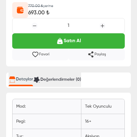
770.00
₺
yerine
693.00
₺
1
Satın Al
Favori
Paylaş
Detaylar
Değerlendirmeler (
0
)
Mod
:
Tek Oyunculu
Pegi
:
16+
Tur
:
Aksiyon