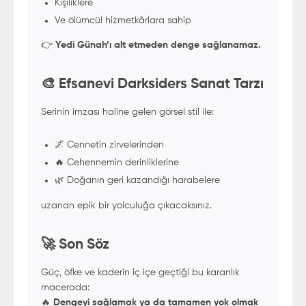
Kişiliklere
Ve ölümcül hizmetkârlara sahip
👉
Yedi Günah’ı alt etmeden denge sağlanamaz.
🎨 Efsanevi Darksiders Sanat Tarzı
Serinin imzası haline gelen görsel stil ile:
🌌 Cennetin zirvelerinden
🔥 Cehennemin derinliklerine
🌿 Doğanın geri kazandığı harabelere
uzanan epik bir yolculuğa çıkacaksınız.
🚀 Son Söz
Güç, öfke ve kaderin iç içe geçtiği bu karanlık
macerada:
🔥
Dengeyi sağlamak ya da tamamen yok olmak