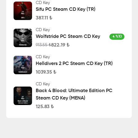
CD Key
Sifu PC Steam CD Key (TR)
387.11
₺
CD Key
Wolfstride PC Steam CD Key
%
10
822.19
₺
913.55
₺
CD Key
Helldivers 2 PC Steam CD Key (TR)
1039.35
₺
CD Key
Back 4 Blood: Ultimate Edition PC
Steam CD Key (MENA)
125.83
₺