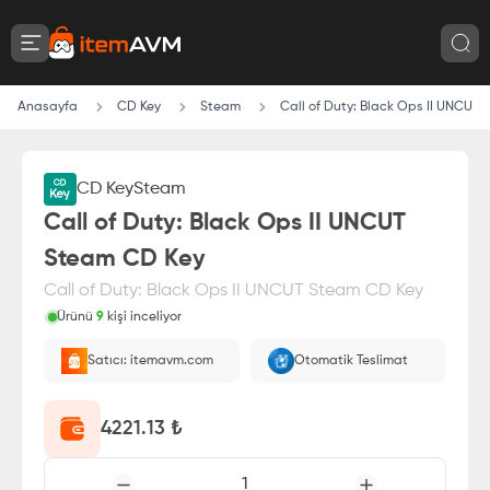
Anasayfa
CD Key
Steam
Call of Duty: Black Ops II UNCUT
CD Key
Steam
Call of Duty: Black Ops II UNCUT
Steam CD Key
Call of Duty: Black Ops II UNCUT Steam CD Key
Ürünü
9
kişi inceliyor
Paranız
%100 itemAVM
güvencesi altındadır
Satıcı: itemavm.com
Otomatik Teslimat
E-Pin olarak yüklenir.
4221.13
₺
1