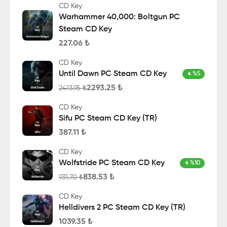
CD Key
Warhammer 40,000: Boltgun PC
Steam CD Key
227.06
₺
CD Key
Until Dawn PC Steam CD Key
%
5
2293.25
₺
2413.95
₺
CD Key
Sifu PC Steam CD Key (TR)
387.11
₺
CD Key
Wolfstride PC Steam CD Key
%
10
838.53
₺
931.70
₺
CD Key
Helldivers 2 PC Steam CD Key (TR)
1039.35
₺