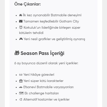
Öne Çıkanlar:
🚘 İlk kez oynanabilir Batmobile deneyimi
🌃 Tamamen keşfedilebilir Gotham City
😈 Korkuluk’un liderliğinde birleşen süper
kötülerin tehdidi
🎮 Yeni nesil grafikler ve geliştirilmiş oynanış
🎁 Season Pass İçeriği
6 ay boyunca düzenli olarak yeni içerikler:
📜 Yeni hikâye görevleri
🦹 Yeni süper kötü karakterler
🚗 Efsanevi Batmobile varyasyonları
🗺️ Ek challenge haritaları
🎨 Alternatif kostümler ve içerikler