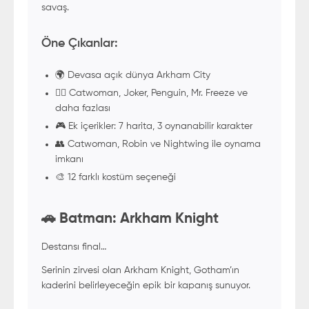
savaş.
Öne Çıkanlar:
🌍 Devasa açık dünya Arkham City
🦹‍♂️ Catwoman, Joker, Penguin, Mr. Freeze ve
daha fazlası
🎮 Ek içerikler: 7 harita, 3 oynanabilir karakter
👥 Catwoman, Robin ve Nightwing ile oynama
imkanı
🎨 12 farklı kostüm seçeneği
🚗 Batman: Arkham Knight
Destansı final…
Serinin zirvesi olan Arkham Knight, Gotham’ın
kaderini belirleyeceğin epik bir kapanış sunuyor.