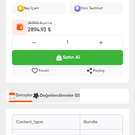
E-Pin olarak yüklenir.
Key İçerir
Hızlı Teslimat
3859.90
₺
yerine
2894.93
₺
1
Satın Al
Favori
Paylaş
Detaylar
Değerlendirmeler (
0
)
Content_type
:
Bundle