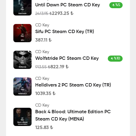
Until Dawn PC Steam CD Key
%
5
2293.25
₺
2413.95
₺
CD Key
Sifu PC Steam CD Key (TR)
387.11
₺
CD Key
Wolfstride PC Steam CD Key
%
10
822.19
₺
913.55
₺
CD Key
Helldivers 2 PC Steam CD Key (TR)
1039.35
₺
CD Key
Back 4 Blood: Ultimate Edition PC
Steam CD Key (MENA)
125.83
₺