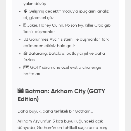
yakın dövüş
🧠 Gelişmiş dedektif moduyla ipuçlarını analiz
et, gizemleri çöz
🃏 Joker, Harley Quinn, Poison Ivy, Killer Croc gibi
ikonik düşmanlar
🕵️‍♂️ Görünmez Avcı™ sistemi ile düşmanları fark
edilmeden etkisiz hale getir
🧰 Batarang, Batclaw, patlayıcı jel ve daha
fazlası
🗺️ GOTY sürümüne özel ekstra challenge
haritaları
🌆 Batman: Arkham City (GOTY
Edition)
Daha büyük, daha tehlikeli bir Gotham…
Arkham Asylum’un 5 katı büyüklüğündeki açık
dünyada, Gotham’ın en tehlikeli suçlularına karşı