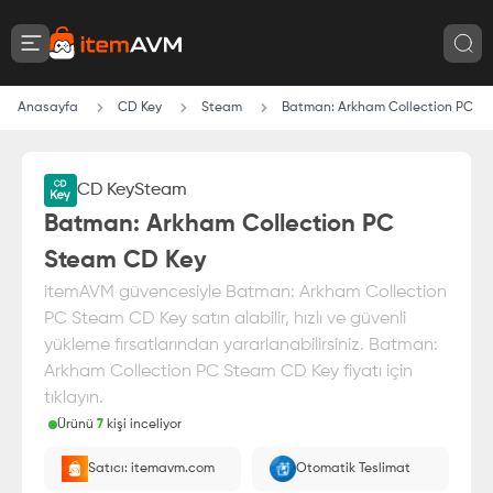
Anasayfa
CD Key
Steam
Batman: Arkham Collection PC S
CD Key
Steam
%
25
İndirim
Batman: Arkham Collection PC
Steam CD Key
itemAVM güvencesiyle Batman: Arkham Collection
PC Steam CD Key satın alabilir, hızlı ve güvenli
yükleme fırsatlarından yararlanabilirsiniz. Batman:
Arkham Collection PC Steam CD Key fiyatı için
tıklayın.
Ürünü
7
kişi inceliyor
Bu ürünü satın alarak
964.97
₺
tasarruf edin
Satıcı: itemavm.com
Otomatik Teslimat
Paranız
%100 itemAVM
güvencesi altındadır