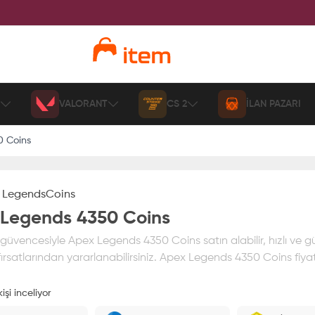
VALORANT
CS 2
İLAN PAZARI
0 Coins
 Legends
Coins
Legends 4350 Coins
üvencesiyle Apex Legends 4350 Coins satın alabilir, hızlı ve g
ırsatlarından yararlanabilirsiniz. Apex Legends 4350 Coins fiyatı
işi inceliyor
ız
%100 itemAVM
güvencesi altındadır