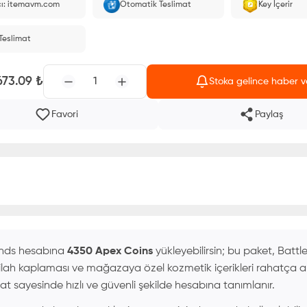
cı: itemavm.com
Otomatik Teslimat
Key İçerir
larak yüklenir.
 Teslimat
673.09
₺
1
Stoka gelince haber v
Favori
Paylaş
ends hesabına
4350 Apex Coins
yükleyebilirsin; bu paket, Battl
 silah kaplaması ve mağazaya özel kozmetik içerikleri rahatça 
imat sayesinde hızlı ve güvenli şekilde hesabına tanımlanır.