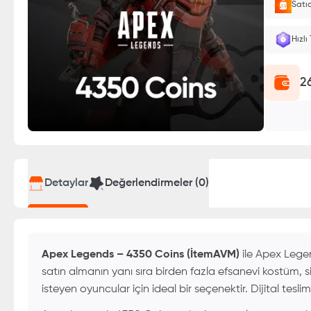
Satı
E-Pin o
Hızlı
2
Detaylar
Değerlendirmeler (
0
)
Apex Legends – 4350 Coins (İtemAVM)
ile Apex Leg
satın almanın yanı sıra birden fazla efsanevi kostüm,
isteyen oyuncular için ideal bir seçenektir. Dijital tesl