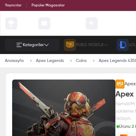
Yayıncılar
Popüler Magazalar
Çekilişler
Günün Fırsatları
Etkinlik
Kategoriler
PUBG MOBILE
LOL
Anasayfa
Apex Legends
Coins
Apex Legends 435
Apex
Apex 
itemAVM g
yükleme f
tıklayın.
Ürünü
2
k
Paran