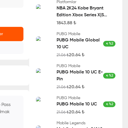
Platformlar
NBA 2K24 Kobe Bryant
Edition Xbox Series X|S
Account
1843.88
₺
er
PUBG Mobile
PUBG Mobile Global
%
2
10 UC
20.64
₺
21.06
₺
PUBG Mobile
PUBG Mobile 10 UC E-
%
2
Pin
20.64
₺
21.06
₺
PUBG Mobile
PUBG Mobile 10 UC
e Pass
%
2
almak
20.64
₺
21.06
₺
Mobile Legends