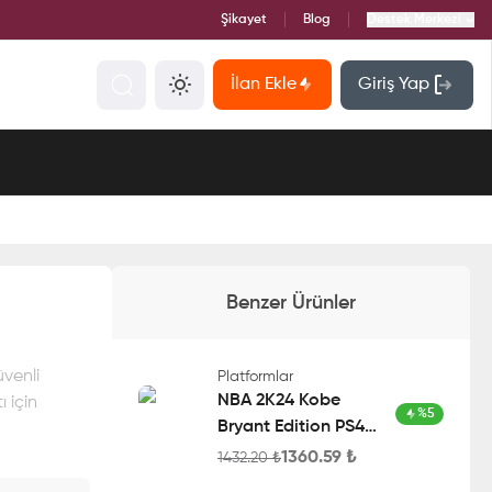
Şikayet
Blog
Destek Merkezi
İlan Ekle
Giriş Yap
Benzer Ürünler
üvenli
Platformlar
NBA 2K24 Kobe
 için
%
5
Bryant Edition PS4
Account
1360.59
₺
1432.20
₺