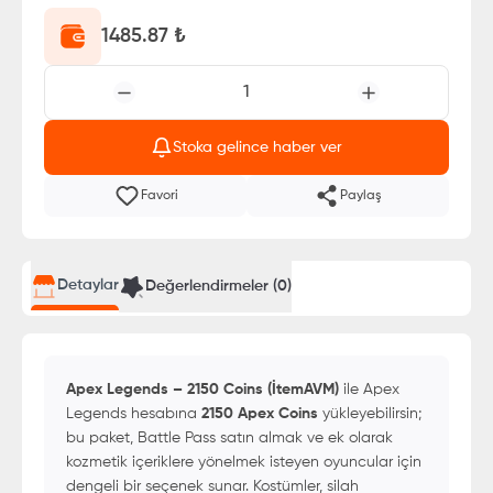
1485.87
₺
1
Stoka gelince haber ver
Favori
Paylaş
Detaylar
Değerlendirmeler (
0
)
Apex Legends – 2150 Coins (İtemAVM)
ile Apex
Legends hesabına
2150 Apex Coins
yükleyebilirsin;
bu paket, Battle Pass satın almak ve ek olarak
kozmetik içeriklere yönelmek isteyen oyuncular için
dengeli bir seçenek sunar. Kostümler, silah