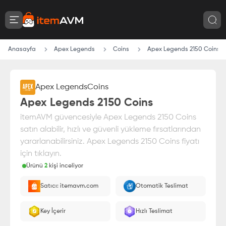
Anasayfa
Apex Legends
Coins
Apex Legends 2150 Coins
Apex Legends
Coins
Apex Legends 2150 Coins
itemAVM güvencesiyle Apex Legends 2150 Coins
satın alabilir, hızlı ve güvenli yükleme fırsatlarından
yararlanabilirsiniz. Apex Legends 2150 Coins fiyatı
için tıklayın.
Ürünü
2
kişi inceliyor
Paranız
%100 itemAVM
güvencesi altındadır
Satıcı: itemavm.com
Otomatik Teslimat
E-Pin olarak yüklenir.
Key İçerir
Hızlı Teslimat