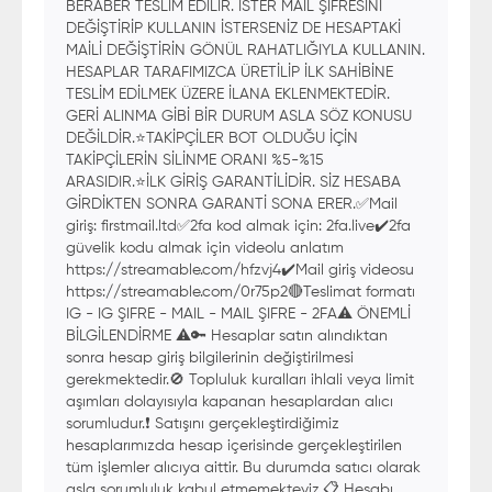
BERABER TESLİM EDİLİR. İSTER MAİL ŞİFRESİNİ
DEĞİŞTİRİP KULLANIN İSTERSENİZ DE HESAPTAKİ
MAİLİ DEĞİŞTİRİN GÖNÜL RAHATLIĞIYLA KULLANIN.
HESAPLAR TARAFIMIZCA ÜRETİLİP İLK SAHİBİNE
TESLİM EDİLMEK ÜZERE İLANA EKLENMEKTEDİR.
GERİ ALINMA GİBİ BİR DURUM ASLA SÖZ KONUSU
DEĞİLDİR.⭐️TAKİPÇİLER BOT OLDUĞU İÇİN
TAKİPÇİLERİN SİLİNME ORANI %5-%15
ARASIDIR.⭐️İLK GİRİŞ GARANTİLİDİR. SİZ HESABA
GİRDİKTEN SONRA GARANTİ SONA ERER.✅️Mail
giriş: firstmail.ltd✅️2fa kod almak için: 2fa.live✔️2fa
güvelik kodu almak için videolu anlatım
https://streamable.com/hfzvj4✔️Mail giriş videosu
https://streamable.com/0r75p2🔴Teslimat formatı
IG - IG ŞIFRE - MAIL - MAIL ŞIFRE - 2FA⚠️ ÖNEMLİ
BİLGİLENDİRME ⚠️🔑 Hesaplar satın alındıktan
sonra hesap giriş bilgilerinin değiştirilmesi
gerekmektedir.🚫 Topluluk kuralları ihlali veya limit
aşımları dolayısıyla kapanan hesaplardan alıcı
sorumludur.❗ Satışını gerçekleştirdiğimiz
hesaplarımızda hesap içerisinde gerçekleştirilen
tüm işlemler alıcıya aittir. Bu durumda satıcı olarak
asla sorumluluk kabul etmemekteyiz.📋 Hesabı