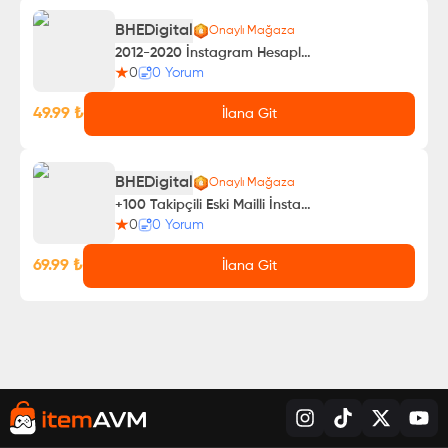
BHEDigital
Onaylı Mağaza
2012-2020 İnstagram Hesapları 2Faktörlü Kolay Giriş
0
0
Yorum
49.99
₺
İlana Git
BHEDigital
Onaylı Mağaza
+100 Takipçili Eski Mailli İnstagram Hesapları
0
0
Yorum
69.99
₺
İlana Git