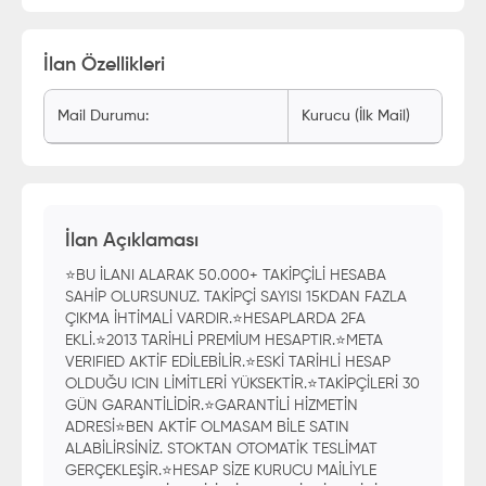
İlan Özellikleri
Mail Durumu
:
Kurucu (İlk Mail)
İlan Açıklaması
⭐️BU İLANI ALARAK 50.000+ TAKİPÇİLİ HESABA
SAHİP OLURSUNUZ. TAKİPÇİ SAYISI 15KDAN FAZLA
ÇIKMA İHTİMALİ VARDIR.⭐️HESAPLARDA 2FA
EKLİ.⭐️2013 TARİHLİ PREMİUM HESAPTIR.⭐️META
VERIFIED AKTİF EDİLEBİLİR.⭐️ESKİ TARİHLİ HESAP
OLDUĞU ICIN LİMİTLERİ YÜKSEKTİR.⭐️TAKİPÇİLERİ 30
GÜN GARANTİLİDİR.⭐️GARANTİLİ HİZMETİN
ADRESİ⭐️BEN AKTİF OLMASAM BİLE SATIN
ALABİLİRSİNİZ. STOKTAN OTOMATİK TESLİMAT
GERÇEKLEŞİR.⭐HESAP SİZE KURUCU MAİLİYLE