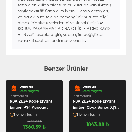
satın alan kullanıcılar tüm bu kuralları kabul etmiş
sayılacaktır.💬 Satın alım işlemi, Hesap detayları,
ya da aklınıza takılan herhangi bir hususta bilgi
almak için site üzerinden bize ulaşabilirsiniz✔️
SORUN YAŞAMAMAK ADINA GİRİŞTE VİDEO KAYDI
ALINIZ.✅️Hesaplara giriş yapıp şifre değiştikten
sonra 48 saat dinlendirmeniz önerilir.
Benzer Ürünler
itemavm
itemavm
Resmi Mağaza
Resmi Mağaza
Platformlar
Platformlar
NBA 2K24 Kobe Bryant
NBA 2K24 Kobe Bryant
Edition PS4 Account
Edition Xbox Series X|S
Account
Hemen Teslim
Hemen Teslim
1432.20
₺
1843.88
₺
1360.59
₺