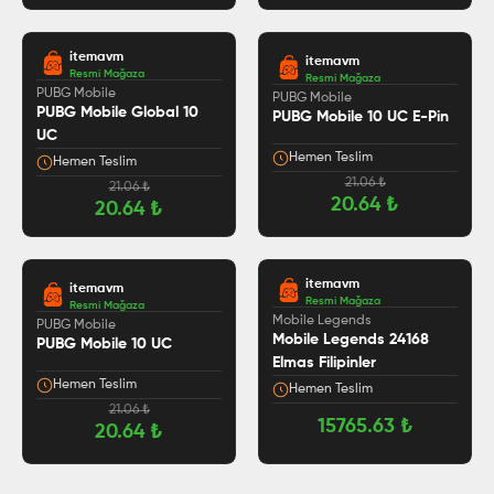
itemavm
itemavm
Resmi Mağaza
Resmi Mağaza
PUBG Mobile
PUBG Mobile
PUBG Mobile Global 10
PUBG Mobile 10 UC E-Pin
UC
Hemen Teslim
Hemen Teslim
21.06
₺
21.06
₺
20.64
₺
20.64
₺
itemavm
itemavm
Resmi Mağaza
Resmi Mağaza
5.0
Mobile Legends
PUBG Mobile
Mobile Legends 24168
PUBG Mobile 10 UC
Elmas Filipinler
Hemen Teslim
Hemen Teslim
21.06
₺
15765.63
₺
20.64
₺