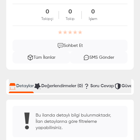
0
0
0
Takipçi
Takip
İşlem
Sohbet Et
Tüm İlanlar
SMS Gönder
Detaylar
Değerlendirmeler
(0)
Soru Cevap
Güvenli T
Bu ilanda detaylı bilgi bulunmaktadır,
İlan detaylarına göre filtreleme
yapabilirsiniz.