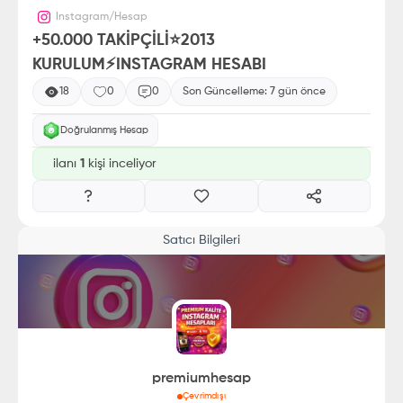
Instagram
/
Hesap
+50.000 TAKİPÇİLİ⭐2013
KURULUM⚡INSTAGRAM HESABI
18
0
0
Son Güncelleme:
7 gün önce
Doğrulanmış Hesap
ilanı
1
kişi inceliyor
Satıcı Bilgileri
premiumhesap
Çevrimdışı