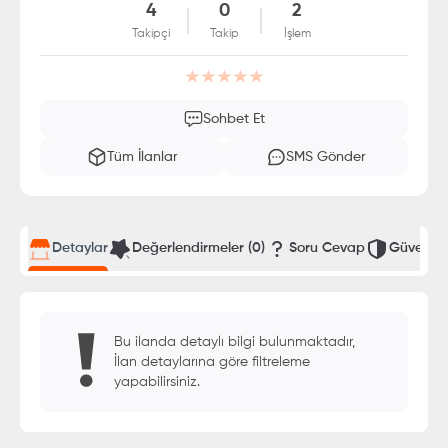
4
0
2
Takipçi
Takip
İşlem
Sohbet Et
Tüm İlanlar
SMS Gönder
Detaylar
Değerlendirmeler
(0)
Soru Cevap
Güvenli T
Bu ilanda detaylı bilgi bulunmaktadır,
İlan detaylarına göre filtreleme
yapabilirsiniz.