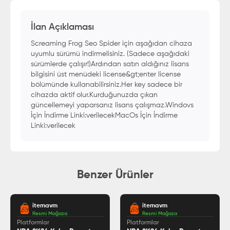
İlan Açıklaması
Screaming Frog Seo Spider için aşağıdan cihaza
uyumlu sürümü indirmelisiniz. (Sadece aşağıdaki
sürümlerde çalışır!)Ardından satın aldığınız lisans
bilgisini üst menüdeki license&gt;enter license
bölümünde kullanabilirsiniz.Her key sadece bir
cihazda aktif olur.Kurduğunuzda çıkan
güncellemeyi yaparsanız lisans çalışmaz.Windovs
İçin İndirme Linki:verilecekMacOs İçin İndirme
Linki:verilecek
Benzer Ürünler
itemavm
itemavm
Resmi Mağaza
Resmi Mağaza
Platformlar
Platformlar