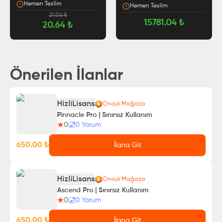
Hemen Teslim
Hemen Teslim
21.06
₺
15781.04
₺
20.64
₺
Önerilen İlanlar
HizliLisans
Onaylı Mağaza
Pinnacle Pro | Sınırsız Kullanım
0
0
Yorum
650.00
₺
İlana Git
HizliLisans
Onaylı Mağaza
Ascend Pro | Sınırsız Kullanım
0
0
Yorum
650.00
₺
İlana Git