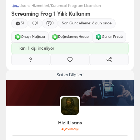
Lisans Hizmetleri
/
Kurumsal Program Lisansları
Screaming Frog 1 Yılık Kullanım
31
1
0
Son Güncelleme:
6 gün önce
Onaylı Mağaza
Doğrulanmış Hesap
Günün Fırsatı
ilanı
1
kişi inceliyor
Satıcı Bilgileri
HizliLisans
Çevrimdışı