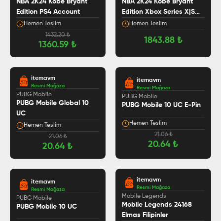
NBA 2K24 Kobe Bryant
NBA 2K24 Kobe Bryant
Edition PS4 Account
Edition Xbox Series X|S
Account
Hemen Teslim
Hemen Teslim
1432.20
₺
1843.88
₺
1360.59
₺
itemavm
itemavm
Resmi Mağaza
Resmi Mağaza
PUBG Mobile
PUBG Mobile
PUBG Mobile Global 10
PUBG Mobile 10 UC E-Pin
UC
Hemen Teslim
Hemen Teslim
21.06
₺
21.06
₺
20.64
₺
20.64
₺
itemavm
itemavm
Resmi Mağaza
Resmi Mağaza
5.0
Mobile Legends
PUBG Mobile
Mobile Legends 24168
PUBG Mobile 10 UC
Elmas Filipinler