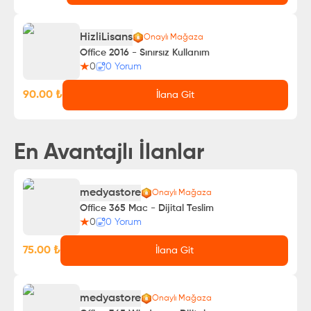
HizliLisans
Onaylı Mağaza
Office 2016 - Sınırsız Kullanım
0
0
Yorum
90.00
₺
İlana Git
En Avantajlı İlanlar
medyastore
Onaylı Mağaza
Office 365 Mac - Dijital Teslim
0
0
Yorum
75.00
₺
İlana Git
medyastore
Onaylı Mağaza