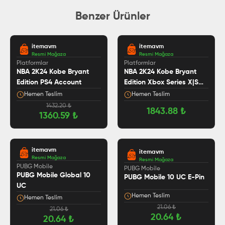
Benzer Ürünler
itemavm
itemavm
Resmi Mağaza
Resmi Mağaza
Platformlar
Platformlar
NBA 2K24 Kobe Bryant
NBA 2K24 Kobe Bryant
Edition PS4 Account
Edition Xbox Series X|S
Account
Hemen Teslim
Hemen Teslim
1432.20
₺
1843.88
₺
1360.59
₺
itemavm
itemavm
Resmi Mağaza
Resmi Mağaza
PUBG Mobile
PUBG Mobile
PUBG Mobile Global 10
PUBG Mobile 10 UC E-Pin
UC
Hemen Teslim
Hemen Teslim
21.06
₺
21.06
₺
20.64
₺
20.64
₺