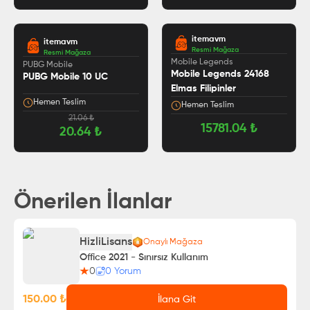
itemavm
itemavm
Resmi Mağaza
Resmi Mağaza
5.0
Mobile Legends
PUBG Mobile
Mobile Legends 24168
PUBG Mobile 10 UC
Elmas Filipinler
Hemen Teslim
Hemen Teslim
21.06
₺
15781.04
₺
20.64
₺
Önerilen İlanlar
HizliLisans
Onaylı Mağaza
Office 2021 - Sınırsız Kullanım
0
0
Yorum
150.00
₺
İlana Git