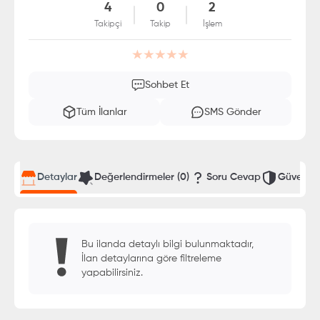
4
0
2
Takipçi
Takip
İşlem
Sohbet Et
Tüm İlanlar
SMS Gönder
Detaylar
Değerlendirmeler
(0)
Soru Cevap
Güvenli T
Bu ilanda detaylı bilgi bulunmaktadır,
İlan detaylarına göre filtreleme
yapabilirsiniz.