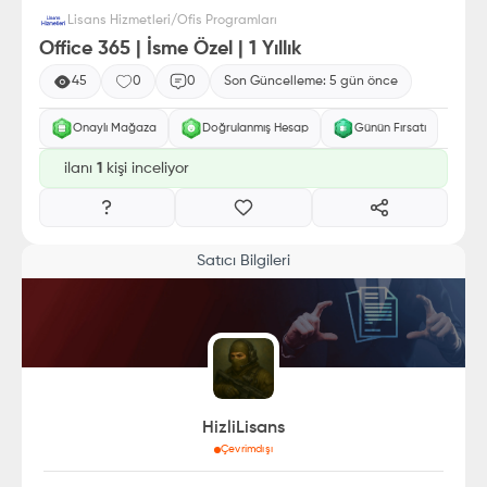
Lisans Hizmetleri
/
Ofis Programları
Office 365 | İsme Özel | 1 Yıllık
45
0
0
Son Güncelleme:
5 gün önce
Onaylı Mağaza
Doğrulanmış Hesap
Günün Fırsatı
ilanı
1
kişi inceliyor
Satıcı Bilgileri
HizliLisans
Çevrimdışı