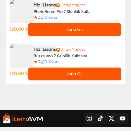
HizliLisans
Onaylı Mağaza
PhotoRoom Pro 7 Günlük Kullanım
0
0
Yorum
120.00
₺
İlana Git
HizliLisans
Onaylı Mağaza
Buzzsumo 7 Günlük Kullanımmmmm
0
0
Yorum
120.00
₺
İlana Git