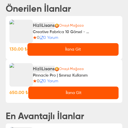
Önerilen İlanlar
HizliLisans
Onaylı Mağaza
Creative Fabrica 10 Görsel - 1 Aylık
0
0
Yorum
130.00
₺
İlana Git
HizliLisans
Onaylı Mağaza
Pinnacle Pro | Sınırsız Kullanım
0
0
Yorum
650.00
₺
İlana Git
En Avantajlı İlanlar