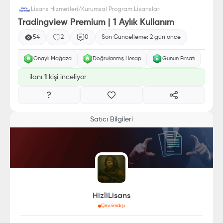
Lisans Hizmetleri
/
Kurumsal Program Lisansları
Tradingview Premium | 1 Aylık Kullanım
54
2
0
Son Güncelleme:
2 gün önce
Onaylı Mağaza
Doğrulanmış Hesap
Günün Fırsatı
ilanı
1
kişi inceliyor
Satıcı Bilgileri
HizliLisans
Çevrimdışı