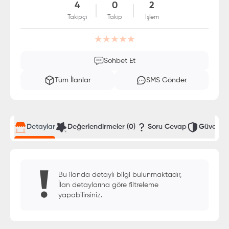
4
0
2
Takipçi
Takip
İşlem
Sohbet Et
Tüm İlanlar
SMS Gönder
Detaylar
Değerlendirmeler
(0)
Soru Cevap
Güvenli T
Bu ilanda detaylı bilgi bulunmaktadır,
İlan detaylarına göre filtreleme
yapabilirsiniz.