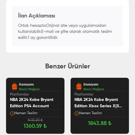
İlan Açıklaması
Ortak hesaptır.Orijinal site veya uygulamadan
kullanılabilir.E-mail ve şifre olarak otomatik teslim
edilir.1 ay garantilidir.
Benzer Ürünler
itemavm
itemavm
Resmi Mağaza
Resmi Mağaza
Platformlar
Platformlar
NBA 2K24 Kobe Bryant
NBA 2K24 Kobe Bryant
Edition PS4 Account
Edition Xbox Series X|S
Account
Hemen Teslim
Hemen Teslim
1432.20
₺
1843.88
₺
1360.59
₺