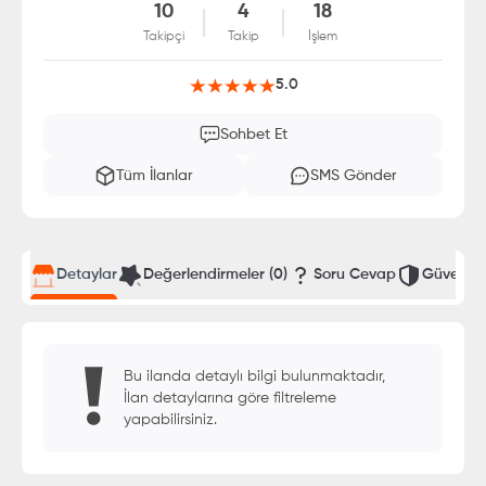
10
4
18
Takipçi
Takip
İşlem
5.0
Sohbet Et
Tüm İlanlar
SMS Gönder
Detaylar
Değerlendirmeler
(0)
Soru Cevap
Güvenli T
Bu ilanda detaylı bilgi bulunmaktadır,
İlan detaylarına göre filtreleme
yapabilirsiniz.