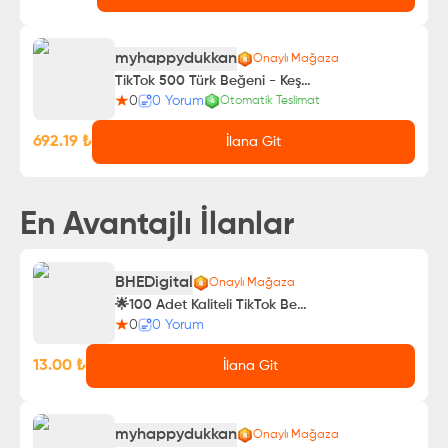
myhappydukkan
Onaylı Mağaza
TikTok 500 Türk Beğeni - Keşfet Etkili
0
0
Yorum
Otomatik Teslimat
692.19
₺
İlana Git
En Avantajlı İlanlar
BHEDigital
Onaylı Mağaza
🌟100 Adet Kaliteli TikTok Beğeni 💥
0
0
Yorum
13.00
₺
İlana Git
myhappydukkan
Onaylı Mağaza