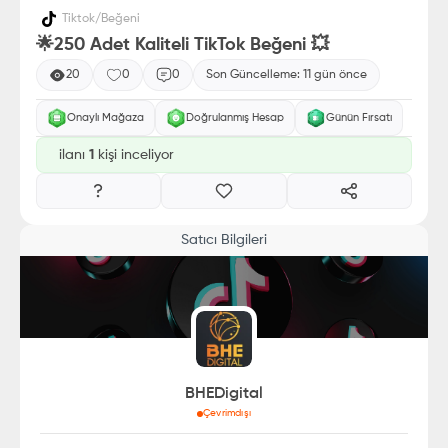
Tiktok
/
Beğeni
🌟250 Adet Kaliteli TikTok Beğeni 💥
20
0
0
Son Güncelleme:
11 gün önce
Onaylı Mağaza
Doğrulanmış Hesap
Günün Fırsatı
ilanı
1
kişi inceliyor
Satıcı Bilgileri
BHEDigital
Çevrimdışı