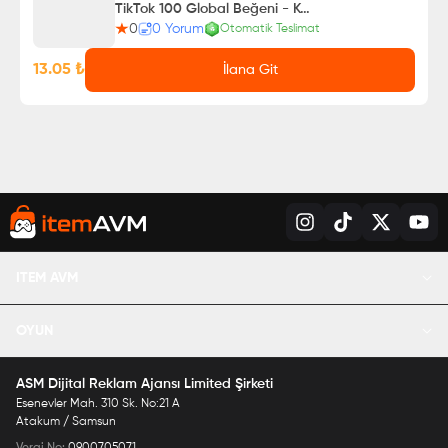
TikTok 100 Global Beğeni - Keşfet Etkili
0
0
Yorum
Otomatik Teslimat
13.05
₺
İlana Git
ITEM AVM
OYUN
Lol RP Satın Al
ASM Dijital Reklam Ajansı Limited Şirketi
PUBG UC Satın Al
Esenevler Mah. 310 Sk. No:21 A
Mobile Legends Elmas Satın Al
Atakum / Samsun
Valorant VP Satın Al