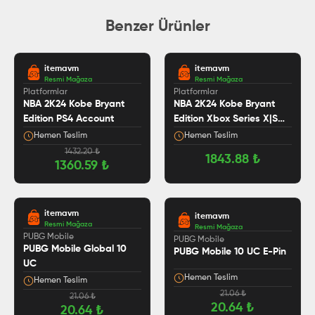
Benzer Ürünler
itemavm
itemavm
Resmi Mağaza
Resmi Mağaza
Platformlar
Platformlar
NBA 2K24 Kobe Bryant
NBA 2K24 Kobe Bryant
Edition PS4 Account
Edition Xbox Series X|S
Account
Hemen Teslim
Hemen Teslim
1432.20
₺
1843.88
₺
1360.59
₺
itemavm
itemavm
Resmi Mağaza
Resmi Mağaza
PUBG Mobile
PUBG Mobile
PUBG Mobile Global 10
PUBG Mobile 10 UC E-Pin
UC
Hemen Teslim
Hemen Teslim
21.06
₺
21.06
₺
20.64
₺
20.64
₺