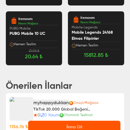
itemavm
itemavm
Resmi Mağaza
Resmi Mağaza
5.0
Mobile Legends
PUBG Mobile
Mobile Legends 24168
PUBG Mobile 10 UC
Elmas Filipinler
Hemen Teslim
Hemen Teslim
21.06
₺
15812.85
₺
20.64
₺
Önerilen İlanlar
myhappydukkan
Onaylı Mağaza
TikTok 20.000 Global Beğeni - Keşfet Etkili
0
0
Yorum
Otomatik Teslimat
1156.76
₺
İlana Git