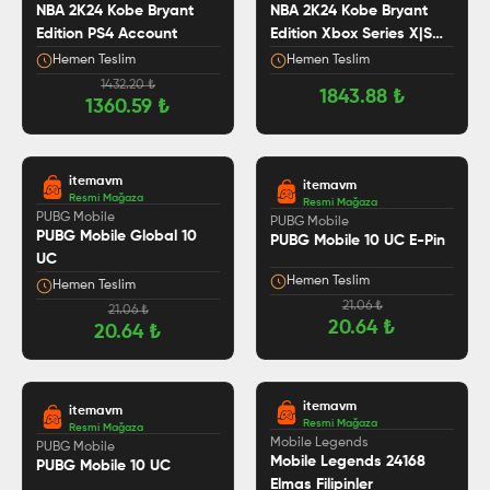
NBA 2K24 Kobe Bryant
NBA 2K24 Kobe Bryant
Edition PS4 Account
Edition Xbox Series X|S
Account
Hemen Teslim
Hemen Teslim
1432.20
₺
1843.88
₺
1360.59
₺
itemavm
itemavm
Resmi Mağaza
Resmi Mağaza
PUBG Mobile
PUBG Mobile
PUBG Mobile Global 10
PUBG Mobile 10 UC E-Pin
UC
Hemen Teslim
Hemen Teslim
21.06
₺
21.06
₺
20.64
₺
20.64
₺
itemavm
itemavm
Resmi Mağaza
Resmi Mağaza
5.0
Mobile Legends
PUBG Mobile
Mobile Legends 24168
PUBG Mobile 10 UC
Elmas Filipinler