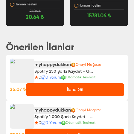
Hemen Teslim
Hemen Teslim
21.06
₺
15781.04
₺
20.64
₺
Önerilen İlanlar
myhappydukkan
Onaylı Mağaza
Spotify 250 Şarkı Kaydet - Global Kullanıcılar
0
0
Yorum
Otomatik Teslimat
25.07
₺
İlana Git
myhappydukkan
Onaylı Mağaza
Spotify 1.000 Şarkı Kaydet - Global Kullanıcılar
0
0
Yorum
Otomatik Teslimat