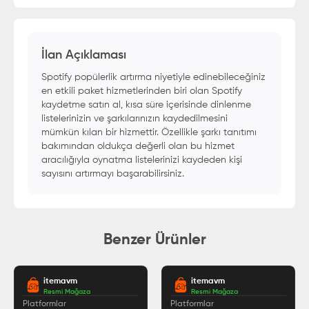
İlan Açıklaması
Spotify popülerlik artırma niyetiyle edinebileceğiniz
en etkili paket hizmetlerinden biri olan Spotify
kaydetme satın al, kısa süre içerisinde dinlenme
listelerinizin ve şarkılarınızın kaydedilmesini
mümkün kılan bir hizmettir. Özellikle şarkı tanıtımı
bakımından oldukça değerli olan bu hizmet
aracılığıyla oynatma listelerinizi kaydeden kişi
sayısını artırmayı başarabilirsiniz.
Benzer Ürünler
itemavm
itemavm
Resmi Mağaza
Resmi Mağaza
Platformlar
Platformlar