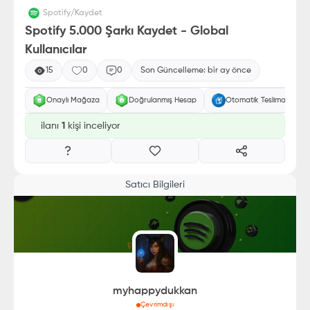
Spotify
/
Kaydet
Spotify 5.000 Şarkı Kaydet - Global
Kullanıcılar
15
0
0
Son Güncelleme:
bir ay önce
Onaylı Mağaza
Doğrulanmış Hesap
Otomatik Teslimat
ilanı
1
kişi inceliyor
Satıcı Bilgileri
myhappydukkan
Çevrimdışı