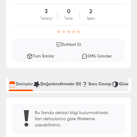
3
0
2
Takipçi
Takip
İşlem
Sohbet Et
Tüm İlanlar
SMS Gönder
Detaylar
Değerlendirmeler
(0)
Soru Cevap
Güvenli T
Bu ilanda detaylı bilgi bulunmaktadır,
İlan detaylarına göre filtreleme
yapabilirsiniz.