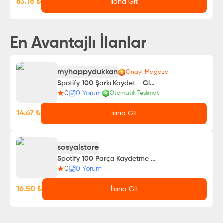
83.16
₺
İlana Git
En Avantajlı İlanlar
myhappydukkan
Onaylı Mağaza
Spotify 100 Şarkı Kaydet - Global Kullanıcılar
0
0
Yorum
Otomatik Teslimat
14.67
₺
İlana Git
sosyalstore
Spotify 100 Parça Kaydetme - Hızlı Teslim
0
0
Yorum
16.50
₺
İlana Git