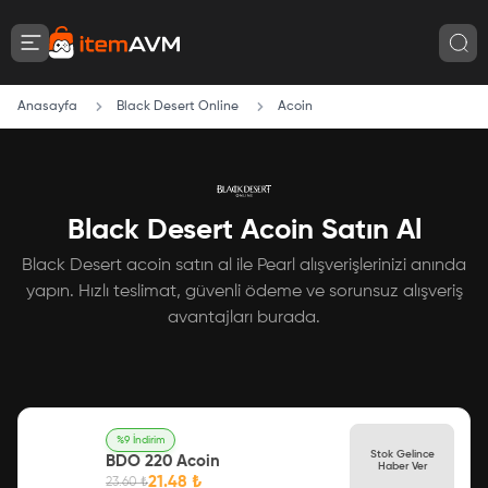
Anasayfa
Black Desert Online
Acoin
Black Desert Acoin Satın Al
Black Desert acoin satın al ile Pearl alışverişlerinizi anında
yapın. Hızlı teslimat, güvenli ödeme ve sorunsuz alışveriş
avantajları burada.
%
9
İndirim
Stok Gelince
BDO 220 Acoin
Haber Ver
21.48
₺
23.60
₺