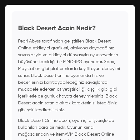
Black Desert Acoin Nedir?
Pearl Abyss tarafından geliştirilen Black Desert
Online, etkileyici grafikleri, aksiyona doyacağınız
savaşlarıyla ve etkileyici dünyasıyla oyunseverlerin
büyüsüne kapıldığı bir MMORPG oyunudur. Xbox,
Playstation gibi platformlarda keyifli oyun deneyimi
sunar. Black Desert online oyununda hız ve
becerilerinizi kanıtlayabileceğiniz savaşlarda
mücadele ederken at yetiştiriciliği, aşçılık gibi gibi
içeriklerle de günlük hayatı deneyimlersiniz. Black
Desert acoin satın alakrak karakterinizi istediğiniz
gibi şekillendirebilirsiniz.
Black Desert Online acoin, oyun içi alışverişlerde
kullanılan para birimidir. Oyunun kendi
mağazasından ve itemAVM Black Desert Online