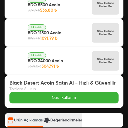
Stok Gelince
BDO 5500 Acoin
Haber Ver
536.80
₺
589.89
₺
%
9
İndirim
Stok Gelince
BDO 11500 Acoin
Haber Ver
1091.79
₺
1199.77
₺
%
9
İndirim
Stok Gelince
BDO 34000 Acoin
Haber Ver
3047.91
₺
3349.35
₺
Black Desert Acoin Satın Al - Hızlı & Güvenilir
Toplam
8
Ürün
Nasıl Kullanılır
Ürün Açıklaması
Değerlendirmeler