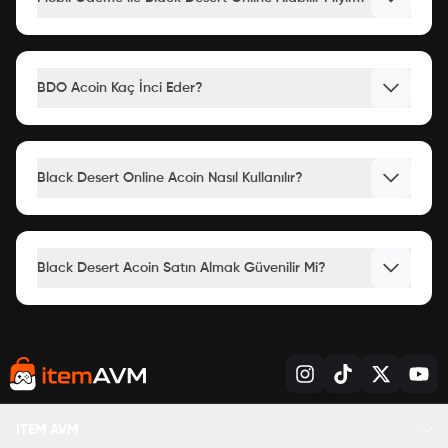
yapabilmek için oyun içi para birimleri olan acoin
kullanılır. Silah kaplamalarıyla tarzınızı yansıtabilir,
ortamda kamufle olabilirsiniz. Kostüm ve
aksesuarlarla farklı bir karakter ortaya
BDO Acoin Kaç İnci Eder?
çıkarabilirsiniz. Aldığınız acoini kullanabilmek için
İnci’ye dönüştürmeniz gerekiyor. İncileri kullanarak
farklı eşya ve skinleri alabilirsiniz. Biletler, kasa
açılımlarıyla seviyeleri daha hızlı kazanmaya hak
kazanabilir, oyunda başarılı olabilirsiniz.
Black Desert Online Acoin Nasıl Kullanılır?
Black Desert Acoin Nasıl Satın
Alınır?
Black Desert Acoin Satın Almak Güvenilir Mi?
itemAVM kaliteli ve güvenilir hizmeti uygun fiyatlarla
kullanıcılarla buluşturuyor. Farklı kostümler,
aksesuarlar, silah kaplamalarıyla ortama uyum
sağlar ve mücadelelerden başarıyla çıkarsınız.
Black Desert Online acoin satın al hizmetleri ile
hesabınıza bakiye yükleyin, bu bakiyeyi inciye
dönüştürün. İncileri kullanarak oyun içi alışveriş
ITEM AVM
yapın. Black Desert acoin almak için aşağıdaki