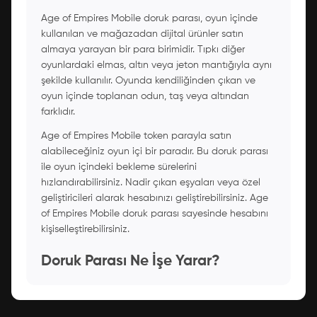
Age of Empires Mobile doruk parası, oyun içinde
kullanılan ve mağazadan dijital ürünler satın
almaya yarayan bir para birimidir. Tıpkı diğer
oyunlardaki elmas, altın veya jeton mantığıyla aynı
şekilde kullanılır. Oyunda kendiliğinden çıkan ve
oyun içinde toplanan odun, taş veya altından
farklıdır.
Age of Empires Mobile token parayla satın
alabileceğiniz oyun içi bir paradır. Bu doruk parası
ile oyun içindeki bekleme sürelerini
hızlandırabilirsiniz. Nadir çıkan eşyaları veya özel
geliştiricileri alarak hesabınızı geliştirebilirsiniz. Age
of Empires Mobile doruk parası sayesinde hesabını
kişiselleştirebilirsiniz.
Doruk Parası Ne İşe Yarar?
Age of Empires Mobile doruk parası oldukça fazla
alanda işinize yarar. İnşaatlar, teknolojik