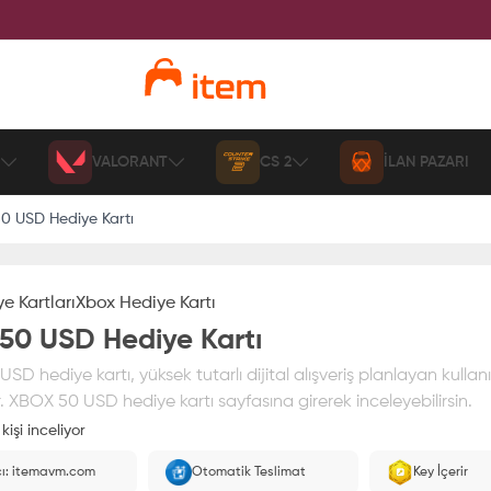
VALORANT
CS 2
İLAN PAZARI
0 USD Hediye Kartı
e Kartları
Xbox Hediye Kartı
50 USD Hediye Kartı
D hediye kartı, yüksek tutarlı dijital alışveriş planlayan kullanıc
 XBOX 50 USD hediye kartı sayfasına girerek inceleyebilirsin.
kişi inceliyor
ız
%100 itemAVM
güvencesi altındadır
cı: itemavm.com
Otomatik Teslimat
Key İçerir
larak yüklenir.