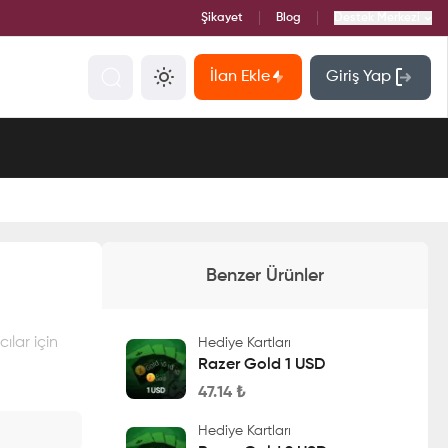
Şikayet
Blog
Destek Merkezi
İlan Ekle
Giriş Yap
Benzer Ürünler
ılar için
Hediye Kartları
Razer Gold 1 USD
47.14
₺
Hediye Kartları