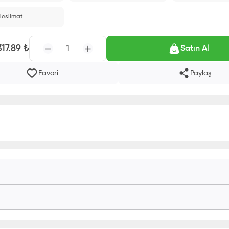
 Teslimat
317.89
₺
1
Satın Al
Favori
Paylaş