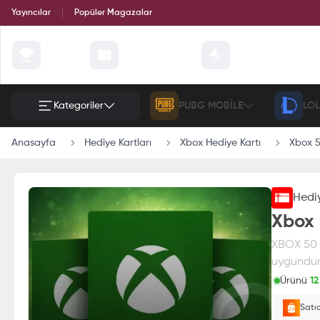
Yayıncılar
Popüler Magazalar
Çekilişler
Günün Fırsatları
Etkinlik
Kategoriler
PUBG MOBILE
LOL
Anasayfa
Hediye Kartları
Xbox Hediye Kartı
Xbox 5
Hediy
Xbox 
XBOX 50 US
uygundur.
Ürünü
12
Paran
Satı
E-Pin o