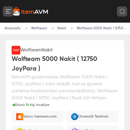
Anasayfa
Wolfteam
Nakit
Wolfteam 5000 Nakit ( 12750 Joy
Wolfteam
Nakit
Wolfteam 5000 Nakit ( 12750
JoyPara )
itemAVM güvencesiyle Wolfteam 5000 Nakit (
12750 JoyPara ) satın alabilir, hızlı ve güvenli
yükleme fırsatlarından yararlanabilirsiniz. Wolfteam
5000 Nakit ( 12750 JoyPara ) fiyatı için tıklayın.
Ürünü
16
kişi inceliyor
Paranız
%100 itemAVM
güvencesi altındadır
Satıcı: itemavm.com
Otomatik Teslimat
E-Pin olarak yüklenir.