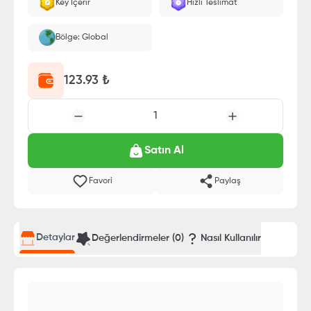
Key İçerir
Hızlı Teslimat
Bölge: Global
123.93
₺
1
Satın Al
Favori
Paylaş
Detaylar
Değerlendirmeler (
0
)
Nasıl Kullanılır