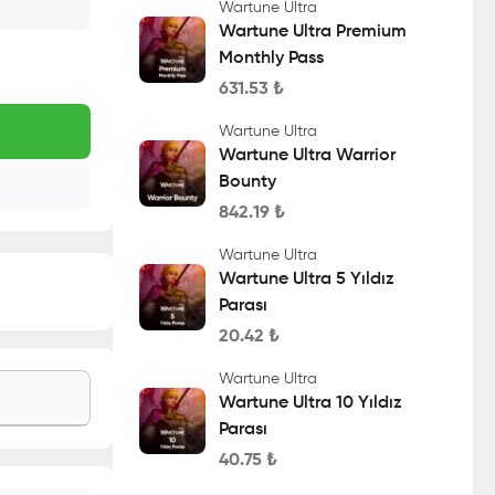
Wartune Ultra
Wartune Ultra Premium
Monthly Pass
631.53
₺
Wartune Ultra
Wartune Ultra Warrior
Bounty
842.19
₺
Wartune Ultra
Wartune Ultra 5 Yıldız
Parası
20.42
₺
Wartune Ultra
Wartune Ultra 10 Yıldız
Parası
40.75
₺