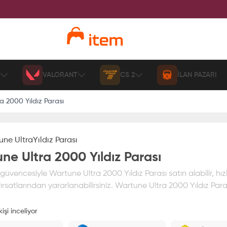
VALORANT
CS 2
İLAN PAZARI
a 2000 Yıldız Parası
une Ultra
Yıldız Parası
ne Ultra 2000 Yıldız Parası
üvencesiyle Wartune Ultra 2000 Yıldız Parası satın alabilir, hızl
rsatlarından yararlanabilirsiniz. Wartune Ultra 2000 Yıldız Parası
işi inceliyor
ız
%100 itemAVM
güvencesi altındadır