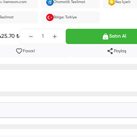
cı: itemavm.com
Otomatik Teslimat
Key İçerir
larak yüklenir.
 Teslimat
Bölge: Türkiye
425.70
₺
1
Satın Al
Favori
Paylaş