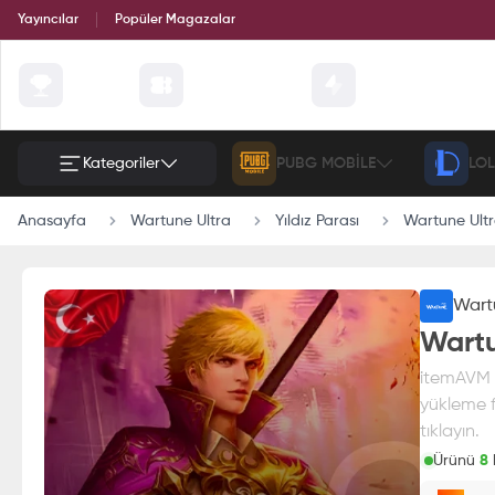
Yayıncılar
Popüler Magazalar
Çekilişler
Günün Fırsatları
Etkinlik
Kategoriler
PUBG MOBILE
LOL
Anasayfa
Wartune Ultra
Yıldız Parası
Wartune Ultr
Wart
Wartu
itemAVM g
yükleme fı
tıklayın.
Ürünü
8
k
Paran