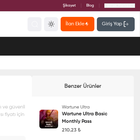
Şikayet
Blog
Destek Merkezi
İlan Ekle
Giriş Yap
Benzer Ürünler
ı ve güvenli
Wartune Ultra
Wartune Ultra Basic
 fiyatı için
Monthly Pass
210.23
₺