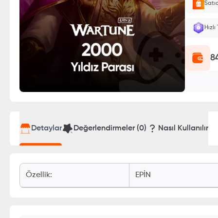
Satı
E-Pin o
Hızlı
8
Detaylar
Değerlendirmeler (
0
)
Nasıl Kullanılır
Özellik
:
EPİN