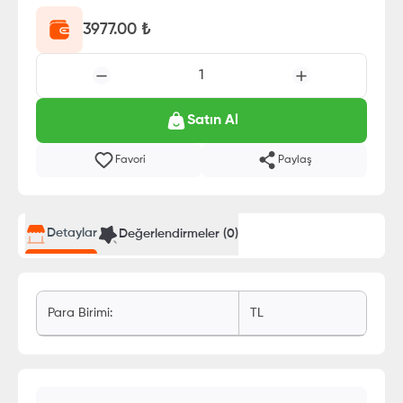
3977.00
₺
1
Satın Al
Favori
Paylaş
Detaylar
Değerlendirmeler (
0
)
Para Birimi
:
TL