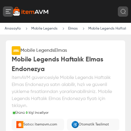
Anasayfa
Mobile Legends
Elmas
Mobile Legends Haftalık
Mobile Legends
Elmas
Mobile Legends Haftalık Elmas
Endonezya
itemAVM güvencesiyle Mobile Legends Haftalık
Elmas Endonezya satın alabilir, hızlı ve güvenli
yükleme fırsatlarından yararlanabilirsiniz. Mobile
Legends Haftalık Elmas Endonezya fiyatı için
tıklayın.
Ürünü
6
kişi inceliyor
Paranız
%100 itemAVM
güvencesi altındadır
Satıcı: itemavm.com
Otomatik Teslimat
Oyuncu ID'nize yüklenir.