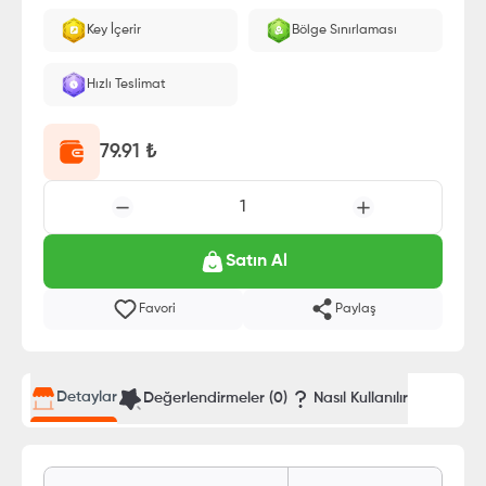
Key İçerir
Bölge Sınırlaması
Hızlı Teslimat
79.91
₺
1
Satın Al
Favori
Paylaş
Detaylar
Değerlendirmeler (
0
)
Nasıl Kullanılır