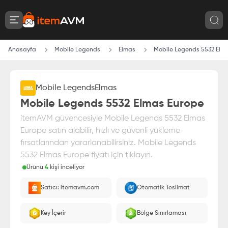
Anasayfa
Mobile Legends
Elmas
Mobile Legends 5532 Elm
Mobile Legends
Elmas
Mobile Legends 5532 Elmas Europe
itemAVM güvencesiyle Mobile Legends 5532 Elmas
Europe satın alabilir, hızlı ve güvenli yükleme
fırsatlarından yararlanabilirsiniz. Mobile Legends
5532 Elmas Europe fiyatı için tıklayın.
Ürünü
4
kişi inceliyor
Paranız
%100 itemAVM
güvencesi altındadır
Satıcı: itemavm.com
Otomatik Teslimat
Oyuncu ID'nize yüklenir.
Key İçerir
Bölge Sınırlaması