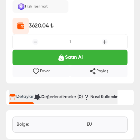
Hızlı Teslimat
3620.04
₺
1
Satın Al
Favori
Paylaş
Detaylar
Değerlendirmeler (
0
)
Nasıl Kullanılır
Bölge
:
EU