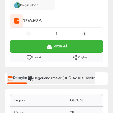
Bölge: Global
1776.59
₺
1
Satın Al
Favori
Paylaş
Detaylar
Değerlendirmeler (
0
)
Nasıl Kullanılır
Region
:
GLOBAL
Bölge
:
TR