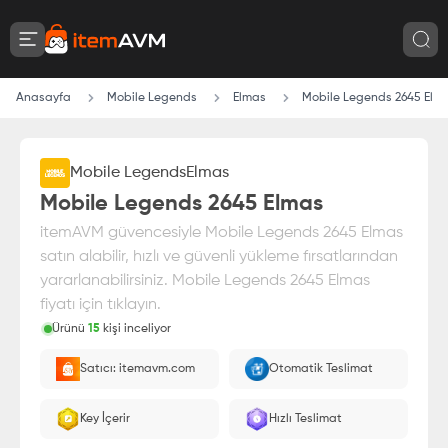
Anasayfa
Mobile Legends
Elmas
Mobile Legends 2645 Elm
Mobile Legends
Elmas
Mobile Legends 2645 Elmas
itemAVM güvencesiyle Mobile Legends 2645 Elmas
satın alabilir, hızlı ve güvenli yükleme fırsatlarından
yararlanabilirsiniz. Mobile Legends 2645 Elmas
fiyatı için tıklayın.
Ürünü
15
kişi inceliyor
Paranız
%100 itemAVM
güvencesi altındadır
Satıcı: itemavm.com
Otomatik Teslimat
Oyuncu ID'nize yüklenir.
Key İçerir
Hızlı Teslimat