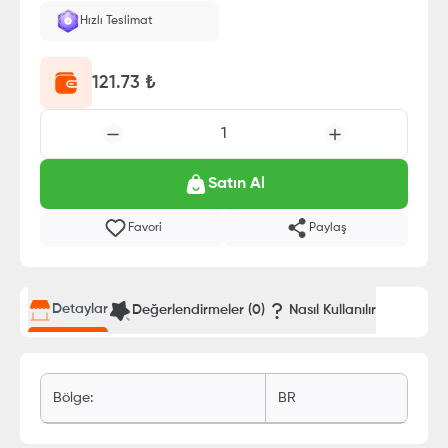
Hızlı Teslimat
121.73
₺
1
Satın Al
Favori
Paylaş
Detaylar
Değerlendirmeler (
0
)
Nasıl Kullanılır
Bölge
:
BR