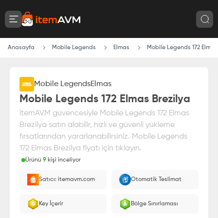
Anasayfa
Mobile Legends
Elmas
Mobile Legends 172 Elmas 
Mobile Legends
Elmas
Mobile Legends 172 Elmas Brezilya
itemAVM güvencesiyle Mobile Legends 172 Elmas
Brezilya satın alabilir, hızlı ve güvenli yükleme
fırsatlarından yararlanabilirsiniz. Mobile Legends
172 Elmas Brezilya fiyatı için tıklayın.
Ürünü
9
kişi inceliyor
Paranız
%100 itemAVM
güvencesi altındadır
Satıcı: itemavm.com
Otomatik Teslimat
Oyuncu ID'nize yüklenir.
Key İçerir
Bölge Sınırlaması