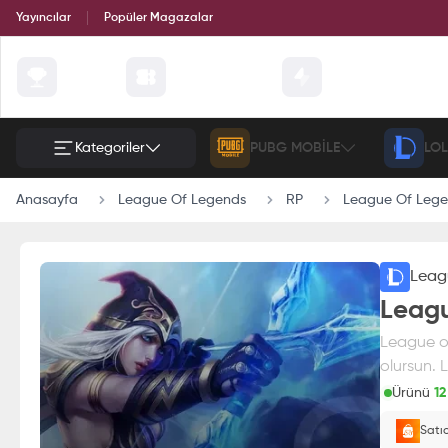
Yayıncılar
Popüler Magazalar
Çekilişler
Günün Fırsatları
Etkinlik
Kategoriler
PUBG MOBILE
LOL
Anasayfa
League Of Legends
RP
League Of Lege
Leag
Leag
League of
olursun. 
Ürünü
12
Paran
Satı
E-Pin o