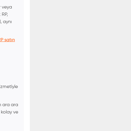
r veya
 RP,
, aynı
P satın
izmetiyle
n ara ara
 kolay ve