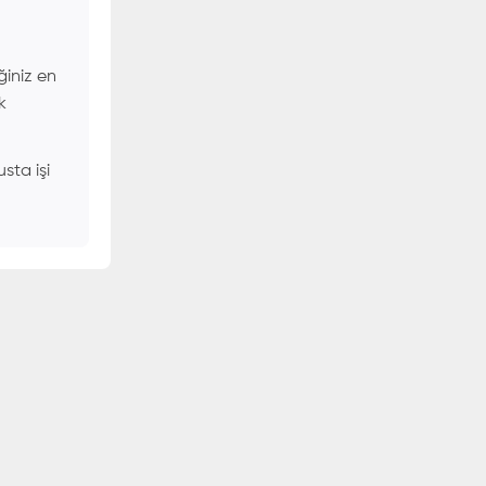
ğiniz en
k
sta işi