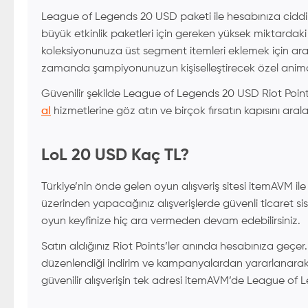
League of Legends 20 USD paketi ile hesabınıza ciddi y
büyük etkinlik paketleri için gereken yüksek miktardaki
koleksiyonunuza üst segment itemleri eklemek için ara
zamanda şampiyonunuzun kişiselleştirecek özel animas
Güvenilir şekilde League of Legends 20 USD Riot Point
al
hizmetlerine göz atın ve birçok fırsatın kapısını arala
LoL 20 USD Kaç TL?
Türkiye’nin önde gelen oyun alışveriş sitesi itemAVM i
üzerinden yapacağınız alışverişlerde güvenli ticaret sist
oyun keyfinize hiç ara vermeden devam edebilirsiniz.
Satın aldığınız Riot Points’ler anında hesabınıza geçer.
düzenlendiği indirim ve kampanyalardan yararlanarak ç
güvenilir alışverişin tek adresi itemAVM’de League of L