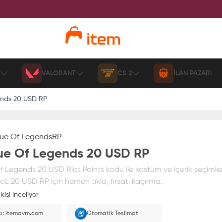
VALORANT
CS 2
İLAN PAZARI
nds 20 USD RP
ue Of Legends
RP
ue Of Legends 20 USD RP
 Legends 20 USD Riot Points kodu ile kostüm ve içerik seçimle
LoL 20 USD RP için hemen tıkla, fırsatı kaçırma.
kişi inceliyor
ız
%100 itemAVM
güvencesi altındadır
cı: itemavm.com
Otomatik Teslimat
larak yüklenir.