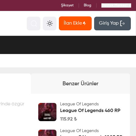
Şikayet
Blog
Destek Merkezi
İlan Ekle
Giriş Yap
Benzer Ürünler
rinde özgür
League Of Legends
League Of Legends 460 RP
115.92
₺
League Of Legends