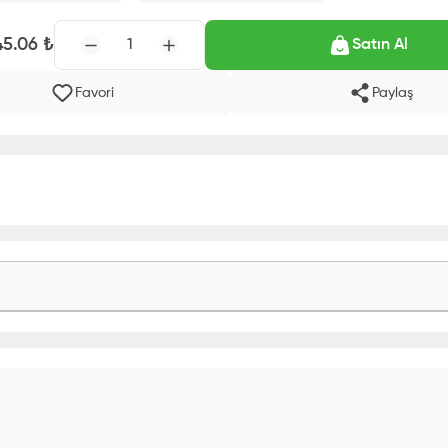
45.06
₺
1
Satın Al
Favori
Paylaş