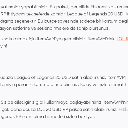
atırımlar yapabilirsiniz. Bu paket, genellikle Efsanevi kostümle
 RP ihtiyacını tek seferde karşılar. League of Legends 20 USD’lik
dığınız seçenektir. Bu bütçe sayesinde sadece bir kostüm değil
yon setlerine ve seslendirmelere de sahip olursunuz.
s satın almak için itemAVM’ye gelmelisiniz. itemAVM’deki
LOL R
yın!
le ucuza League of Legends 20 USD satın alabilirsiniz. itemAVM
emiyle paranızı koruma altına alırsınız. Kolay ve hızlı teslimat h
 Siz de dilediğiniz gibi kullanmaya başlayabilirsiniz. itemAVM’ni
ok daha ucuza LOL 20 USD RP paketi satın alabilirsiniz. Hızlı,
egends RP satın alma hizmetleri sizleri bekliyor.