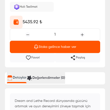
Hızlı Teslimat
5435.92
₺
1
Stoka gelince haber ver
Favori
Paylaş
Detaylar
Değerlendirmeler (
0
)
Dream and Lethe Record dünyasında gücünü
artırmak ve oyun deneyimini zirveye taşımak için