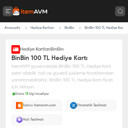
Anasayfa
Hediye Kartları
BinBin
BinBin 100 TL Hediye Kartı
Hediye Kartları
BinBin
BinBin 100 TL Hediye Kartı
itemAVM güvencesiyle BinBin 100 TL Hediye Kartı
satın alabilir, hızlı ve güvenli yükleme fırsatlarından
yararlanabilirsiniz. BinBin 100 TL Hediye Kartı fiyatı
için tıklayın.
Ürünü
15
kişi inceliyor
Paranız
%100 itemAVM
güvencesi altındadır
Satıcı: itemavm.com
Otomatik Teslimat
E-Pin olarak yüklenir.
Hızlı Teslimat