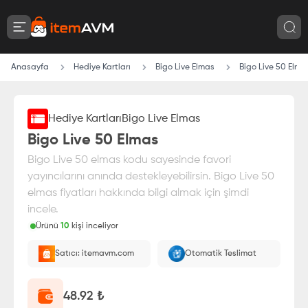
Anasayfa
Hediye Kartları
Bigo Live Elmas
Bigo Live 50 Elma
Hediye Kartları
Bigo Live Elmas
Bigo Live 50 Elmas
Bigo Live 50 elmas kodu sayesinde favori
yayıncılarını anında destekleyebilirsin. Bigo Live 50
elmas fiyatları hakkında bilgi almak için şimdi
incele.
Ürünü
10
kişi inceliyor
Paranız
%100 itemAVM
güvencesi altındadır
Satıcı: itemavm.com
Otomatik Teslimat
E-Pin olarak yüklenir.
48.92
₺