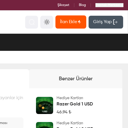
Şikayet
Blog
Destek Merkezi
İlan Ekle
Giriş Yap
Benzer Ürünler
ayanlar için
Hediye Kartları
Razer Gold 1 USD
46.94
₺
Hediye Kartları
aması