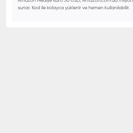
Amazon Hediye Kartı 50 USD, Amazon.com'da milyonlarca
sunar. Kod ile kolayca yüklenir ve hemen kullanılabilir.