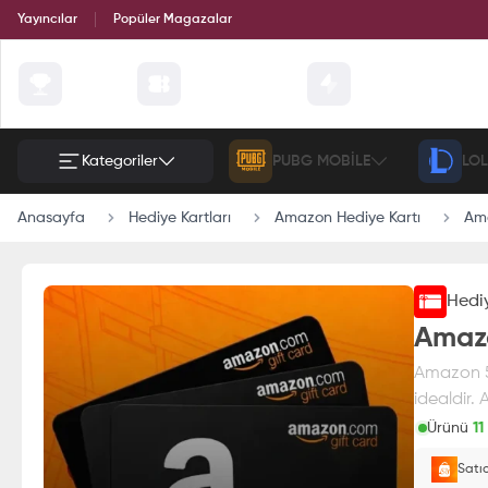
Yayıncılar
Popüler Magazalar
Çekilişler
Günün Fırsatları
Etkinlik
Kategoriler
PUBG MOBILE
LOL
Anasayfa
Hediye Kartları
Amazon Hediye Kartı
Ama
Hediy
Amazo
Amazon 50
idealdir.
Ürünü
11
Paran
Satı
E-Pin o