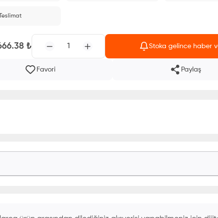
 Teslimat
666.38
₺
1
Stoka gelince haber v
Favori
Paylaş