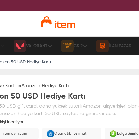
VALORANT
CS 2
İLAN PAZARI
zon 50 USD Hediye Kartı
e Kartları
Amazon Hediye Kartı
n 50 USD Hediye Kartı
 USD gift card, daha yüksek tutarlı Amazon alışverişleri planl
 Amazon hediye kartı 50 USD sayfasına girerek incele.
kişi inceliyor
ız
%100 itemAVM
güvencesi altındadır
cı: itemavm.com
Otomatik Teslimat
Bölge Sınırl
larak yüklenir.