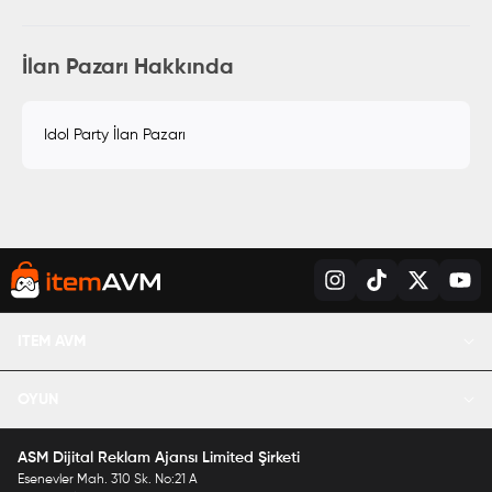
İlan Pazarı Hakkında
Idol Party İlan Pazarı
ITEM AVM
OYUN
Lol RP Satın Al
ASM Dijital Reklam Ajansı Limited Şirketi
PUBG UC Satın Al
Esenevler Mah. 310 Sk. No:21 A
Mobile Legends Elmas Satın Al