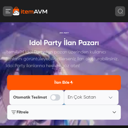
Idol Party İlan Pazarı
itemAVM Idol Party ilan pazarı üzerinden kullanıcı
ilanlarını görüntüleyebilir, dilerseniz ilan oluşturabilirsiniz.
Idol Party ilanlarına hemen göz atın!
İlan Ekle
En Çok Satan
Otomatik Teslimat
Filtrele